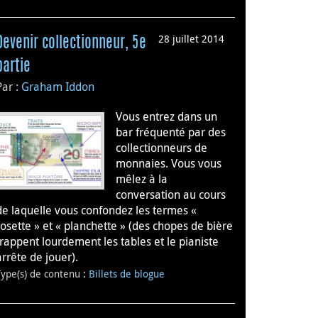
28 juillet 2014
Devenir collectionneur, 5e
partie
Par :
Graham Iddon
Vous entrez dans un
bar fréquenté par des
collectionneurs de
monnaies. Vous vous
mêlez à la
conversation au cours
de laquelle vous confondez les termes «
rosette » et « planchette » (des chopes de bière
frappent lourdement les tables et le pianiste
arrête de jouer).
Type(s) de contenu
:
Billets de blogue