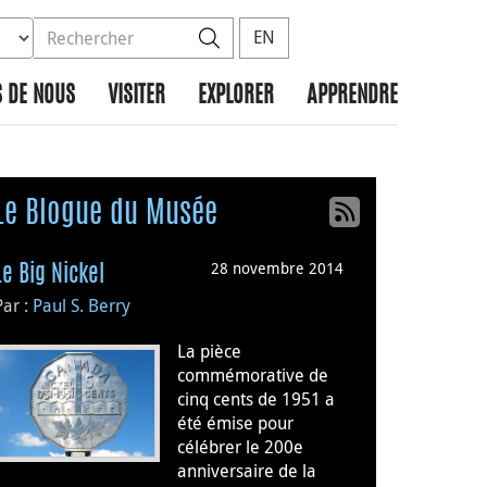
ez la base de données à rechercher
dans le site
Rechercher
EN
 DE NOUS
VISITER
EXPLORER
APPRENDRE
Le Blogue du Musée
28 novembre 2014
Le Big Nickel
Par :
Paul S. Berry
La pièce
commémorative de
cinq cents de 1951 a
été émise pour
célébrer le 200e
anniversaire de la