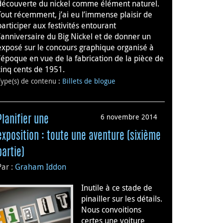
découverte du nickel comme élément naturel.
Tout récemment, j’ai eu l’immense plaisir de
participer aux festivités entourant
l’anniversaire du Big Nickel et de donner un
exposé sur le concours graphique organisé à
l’époque en vue de la fabrication de la pièce de
cinq cents de 1951.
Type(s) de contenu
:
Billets de blogue
6 novembre 2014
Planifier une
exposition : toute une aventure (sixième
partie)
Par :
Graham Iddon
Inutile à ce stade de
pinailler sur les détails.
Nous convoitions
certes une voiture