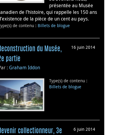
présentée au Musée
canadien de l’histoire, qui rappelle les 150 ans
d’existence de la pièce de un cent au pays.
Type(s) de contenu
:
Billets de blogue
16 juin 2014
Reconstruction du Musée,
2e partie
Par :
Graham Iddon
Type(s) de contenu
:
Billets de blogue
6 juin 2014
Devenir collectionneur, 3e