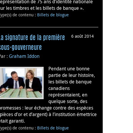
représentation de 75 ans d’identité nationale
sur les timbres et les billets de banque ».
Type(s) de contenu
:
Billets de blogue
6 août 2014
La signature de la première
sous-gouverneure
Par :
Graham Iddon
Pendant une bonne
partie de leur histoire,
les billets de banque
canadiens
représentaient, en
quelque sorte, des
promesses : leur échange contre des espèces
(pièces d’or et d’argent) à l’institution émettrice
était garanti.
Type(s) de contenu
:
Billets de blogue