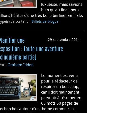
luxueuse, mais savions
bien qu’au final, nous
allions hériter d’une très belle berline familiale.
Type(s) de contenu
:
Billets de blogue
29 septembre 2014
Planifier une
exposition : toute une aventure
(cinquième partie)
Par :
Graham Iddon
Le moment est venu
pour le rédacteur de
respirer un bon coup,
car il doit maintenant
parvenir à résumer en
65 mots 50 pages de
recherches autour d’un thème comme « la