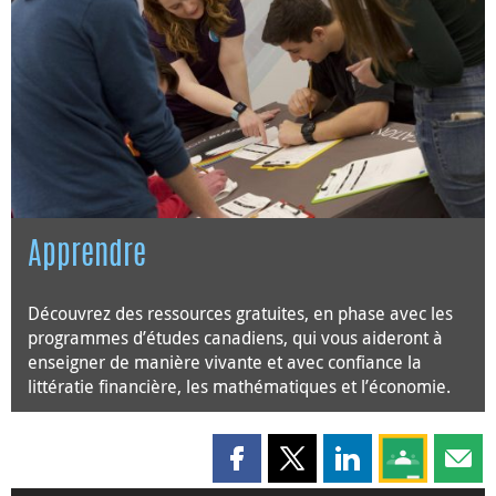
Apprendre
Découvrez des ressources gratuites, en phase avec les
programmes d’études canadiens, qui vous aideront à
enseigner de manière vivante et avec confiance la
littératie financière, les mathématiques et l’économie.
Partager cette page sur Faceboo
Partager cette page sur X
Partager cette pag
Partagez ce
Parta