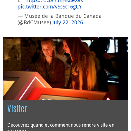
👉
https://t.co/Y4EHK8eXvx
pic.twitter.com/vSsScT6gCY
— Musée de la Banque du Canada
(@BdCMusee)
July 22, 2026
Visiter
Découvrez quand et comment nous rendre visite en