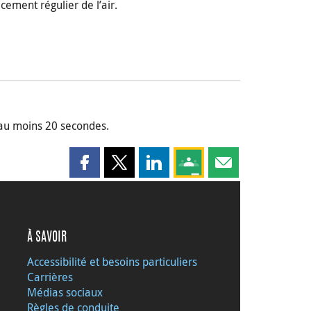
cement régulier de l’air.
 au moins 20 secondes.
Partager cette page sur Facebook
Partager cette page sur X
Partager cette page sur LinkedI
Partagez cette page sur
Partager cette pag
À SAVOIR
Accessibilité et besoins particuliers
Carrières
Médias sociaux
Règles de conduite