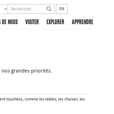
ez la base de données à rechercher
dans le site
Rechercher
EN
 DE NOUS
VISITER
EXPLORER
APPRENDRE
 nos grandes priorités.
nt touchées, comme les tables, les chaises, les