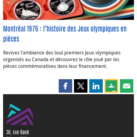
Montréal 1976 : l’histoire des Jeux olympiques en
pièces
Revivez l’ambiance des tout premiers Jeux olympiques
organisés au Canada et découvrez le rôle joué par les
pièces commémoratives dans leur financement.
Partager cette page sur Faceboo
Partager cette page sur X
Partager cette pag
Partagez ce
Parta
30, rue Bank