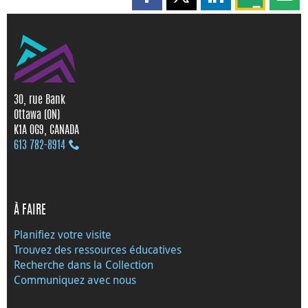
Partager cette page sur Faceboo
Partager cette page sur X
Partager cette pag
Partagez ce
Parta
30, rue Bank
Ottawa (ON)
K1A 0G9, CANADA
613 782‑8914
À FAIRE
Planifiez votre visite
Trouvez des ressources éducatives
Recherche dans la Collection
Communiquez avec nous