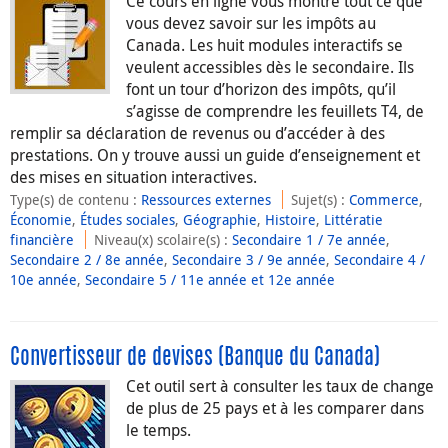
Ce cours en ligne vous montre tout ce que
vous devez savoir sur les impôts au
Canada. Les huit modules interactifs se
veulent accessibles dès le secondaire. Ils
font un tour d’horizon des impôts, qu’il
s’agisse de comprendre les feuillets T4, de
remplir sa déclaration de revenus ou d’accéder à des
prestations. On y trouve aussi un guide d’enseignement et
des mises en situation interactives.
Type(s) de contenu
:
Ressources externes
Sujet(s)
:
Commerce
,
Économie
,
Études sociales
,
Géographie
,
Histoire
,
Littératie
financière
Niveau(x) scolaire(s)
:
Secondaire 1 / 7e année
,
Secondaire 2 / 8e année
,
Secondaire 3 / 9e année
,
Secondaire 4 /
10e année
,
Secondaire 5 / 11e année et 12e année
Convertisseur de devises (Banque du Canada)
Cet outil sert à consulter les taux de change
de plus de 25 pays et à les comparer dans
le temps.