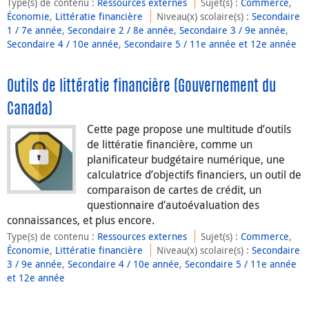
Type(s) de contenu
:
Ressources externes
Sujet(s)
:
Commerce
,
Économie
,
Littératie financière
Niveau(x) scolaire(s)
:
Secondaire
1 / 7e année
,
Secondaire 2 / 8e année
,
Secondaire 3 / 9e année
,
Secondaire 4 / 10e année
,
Secondaire 5 / 11e année et 12e année
Outils de littératie financière (Gouvernement du
Canada)
Cette page propose une multitude d’outils
de littératie financière, comme un
planificateur budgétaire numérique, une
calculatrice d’objectifs financiers, un outil de
comparaison de cartes de crédit, un
questionnaire d’autoévaluation des
connaissances, et plus encore.
Type(s) de contenu
:
Ressources externes
Sujet(s)
:
Commerce
,
Économie
,
Littératie financière
Niveau(x) scolaire(s)
:
Secondaire
3 / 9e année
,
Secondaire 4 / 10e année
,
Secondaire 5 / 11e année
et 12e année