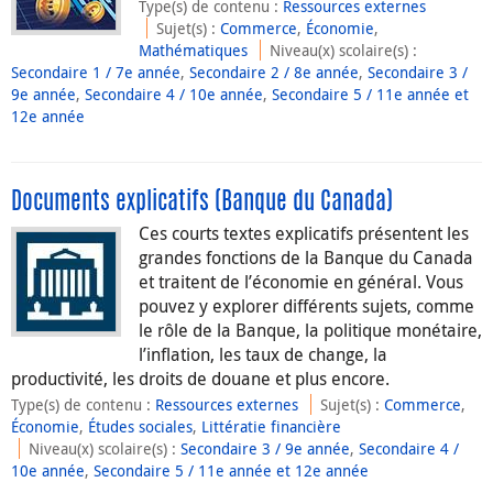
Type(s) de contenu
:
Ressources externes
Sujet(s)
:
Commerce
,
Économie
,
Mathématiques
Niveau(x) scolaire(s)
:
Secondaire 1 / 7e année
,
Secondaire 2 / 8e année
,
Secondaire 3 /
9e année
,
Secondaire 4 / 10e année
,
Secondaire 5 / 11e année et
12e année
Documents explicatifs (Banque du Canada)
Ces courts textes explicatifs présentent les
grandes fonctions de la Banque du Canada
et traitent de l’économie en général. Vous
pouvez y explorer différents sujets, comme
le rôle de la Banque, la politique monétaire,
l’inflation, les taux de change, la
productivité, les droits de douane et plus encore.
Type(s) de contenu
:
Ressources externes
Sujet(s)
:
Commerce
,
Économie
,
Études sociales
,
Littératie financière
Niveau(x) scolaire(s)
:
Secondaire 3 / 9e année
,
Secondaire 4 /
10e année
,
Secondaire 5 / 11e année et 12e année