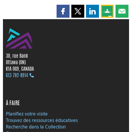
Partager cette page sur Faceboo
Partager cette page sur X
Partager cette pag
Partagez ce
Parta
30, rue Bank
Ottawa (ON)
K1A 0G9, CANADA
613 782‑8914
À FAIRE
Planifiez votre visite
Trouvez des ressources éducatives
Recherche dans la Collection