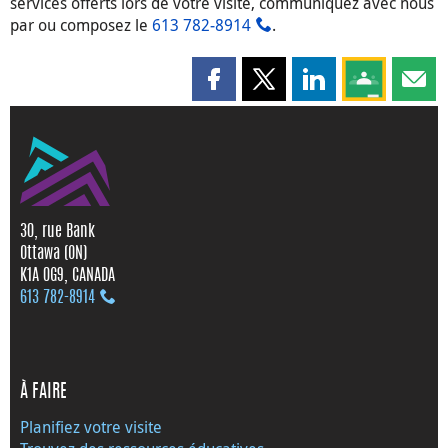
services offerts lors de votre visite, communiquez avec nous
par
ou composez le
613 782‑8914
.
Partager cette page sur Faceboo
Partager cette page sur X
Partager cette pag
Partagez ce
Parta
30, rue Bank
Ottawa (ON)
K1A 0G9, CANADA
613 782‑8914
À FAIRE
Planifiez votre visite