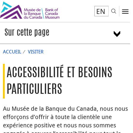
EN
Toggl
To
Sur cette page
Se rendre au Musée
ACCUEIL
VISITER
Visiter le Musée
Mesures de soutien à l’accessibilité
Communiquez avec nous
ACCESSIBILITÉ ET BESOINS
PARTICULIERS
Au Musée de la Banque du Canada, nous nous
efforçons d’offrir à toute la clientèle une
expérience positive et nous nous sommes