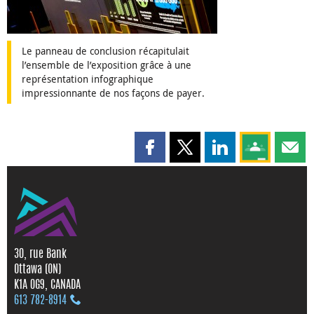
Le panneau de conclusion récapitulait
l’ensemble de l’exposition grâce à une
représentation infographique
impressionnante de nos façons de payer.
Partager cette page sur Faceboo
Partager cette page sur X
Partager cette pag
Partagez ce
Parta
30, rue Bank
Ottawa (ON)
K1A 0G9, CANADA
613 782‑8914