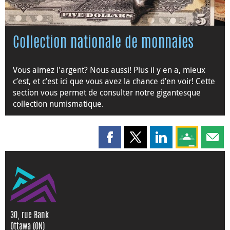
Collection nationale de monnaies
Vous aimez l'argent? Nous aussi! Plus il y en a, mieux
c’est, et c’est ici que vous avez la chance d’en voir! Cette
section vous permet de consulter notre gigantesque
collection numismatique.
Partager cette page sur Faceboo
Partager cette page sur X
Partager cette pag
Partagez ce
Parta
30, rue Bank
Ottawa (ON)