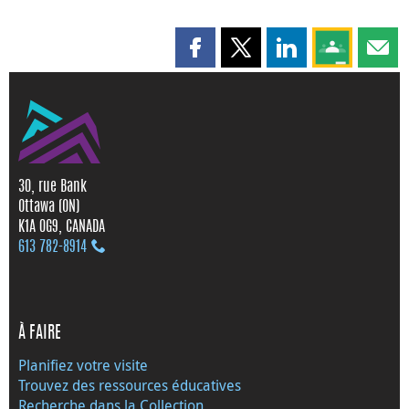
Partager cette page sur Faceboo
Partager cette page sur X
Partager cette pag
Partagez ce
Parta
30, rue Bank
Ottawa (ON)
K1A 0G9, CANADA
613 782‑8914
À FAIRE
Planifiez votre visite
Trouvez des ressources éducatives
Recherche dans la Collection