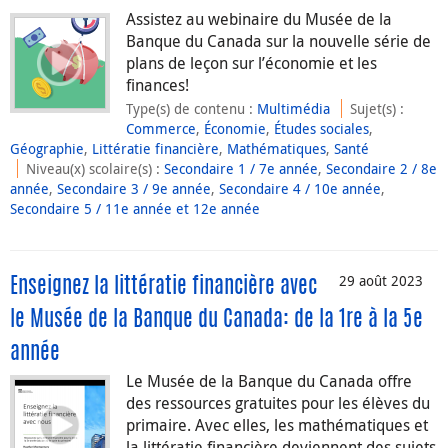
Assistez au webinaire du Musée de la
Banque du Canada sur la nouvelle série de
plans de leçon sur l’économie et les
finances!
Type(s) de contenu
:
Multimédia
Sujet(s)
:
Commerce
,
Économie
,
Études sociales
,
Géographie
,
Littératie financière
,
Mathématiques
,
Santé
Niveau(x) scolaire(s)
:
Secondaire 1 / 7e année
,
Secondaire 2 / 8e
année
,
Secondaire 3 / 9e année
,
Secondaire 4 / 10e année
,
Secondaire 5 / 11e année et 12e année
29 août 2023
Enseignez la littératie financière avec
le Musée de la Banque du Canada: de la 1re à la 5e
année
Le Musée de la Banque du Canada offre
des ressources gratuites pour les élèves du
primaire. Avec elles, les mathématiques et
la littératie financière deviennent des sujets