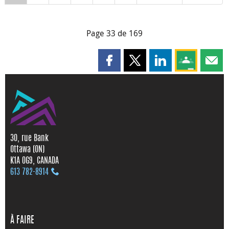
Page 33 de 169
Partager cette page sur Faceboo
Partager cette page sur X
Partager cette pag
Partagez ce
Parta
30, rue Bank
Ottawa (ON)
K1A 0G9, CANADA
613 782‑8914
À FAIRE