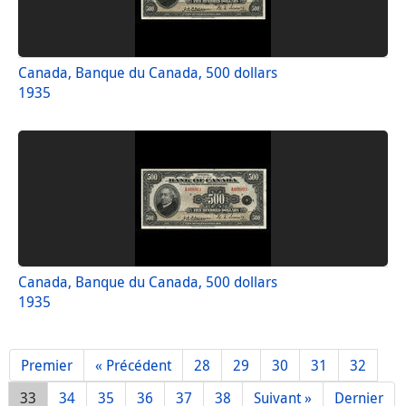
Canada, Banque du Canada, 500 dollars
1935
Canada, Banque du Canada, 500 dollars
1935
Premier
« Précédent
28
29
30
31
32
33
34
35
36
37
38
Suivant »
Dernier