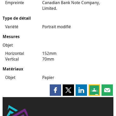
Empreinte
Canadian Bank Note Company,
Limited.
Type de détail
Variété
Portrait modifié
Mesures
Objet
Horizontal
152mm
Vertical
70mm
Matériaux
Objet
Papier
Partager cette page sur Faceboo
Partager cette page sur X
Partager cette pag
Partagez ce
Parta