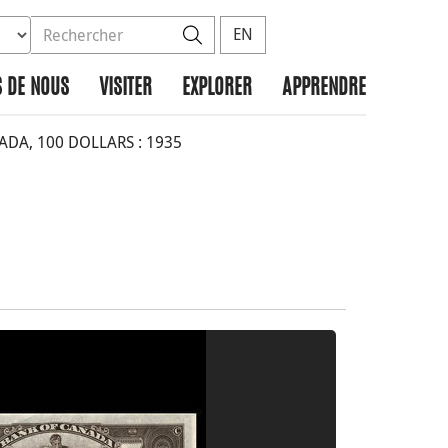
ez la base de données à rechercher
dans le site
Rechercher
EN
 DE NOUS
VISITER
EXPLORER
APPRENDRE
A, 100 DOLLARS : 1935