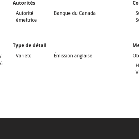
Autorités
Co
Autorité
Banque du Canada
S
émettrice
S
Type de détail
Me
y
Variété
Émission anglaise
Ob
y,
H
V