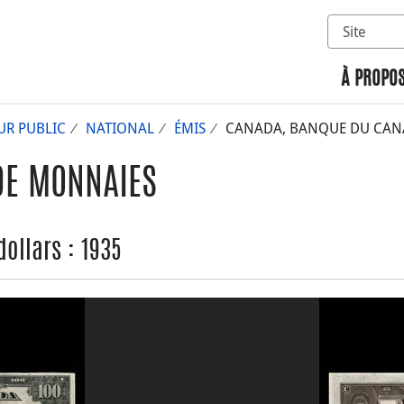
Sélectionn
Rechercher 
À PROPOS
UR PUBLIC
NATIONAL
ÉMIS
CANADA, BANQUE DU CANAD
DE MONNAIES
ollars : 1935