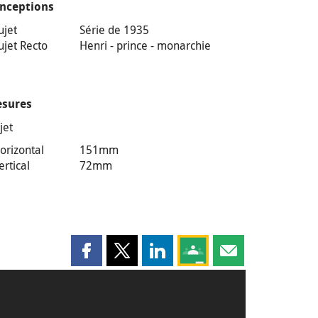
nceptions
ujet
Série de 1935
ujet Recto
Henri - prince - monarchie
sures
jet
orizontal
151mm
ertical
72mm
Partager cette page sur Facebook
Partager cette page sur X
Partager cette page sur LinkedI
Partagez cette page sur
Partager cette pag