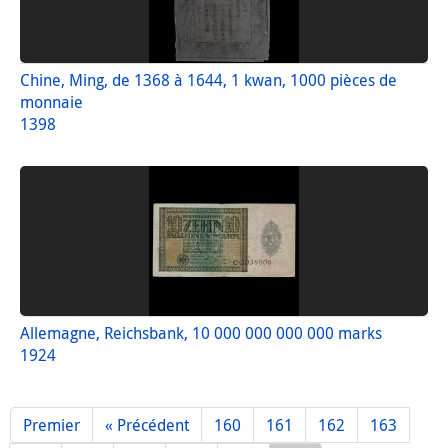
Chine, Ming, de 1368 à 1644, 1 kwan, 1000 pièces de
monnaie
1398
Allemagne, Reichsbank, 10 000 000 000 000 marks
1924
Premier
« Précédent
160
161
162
163