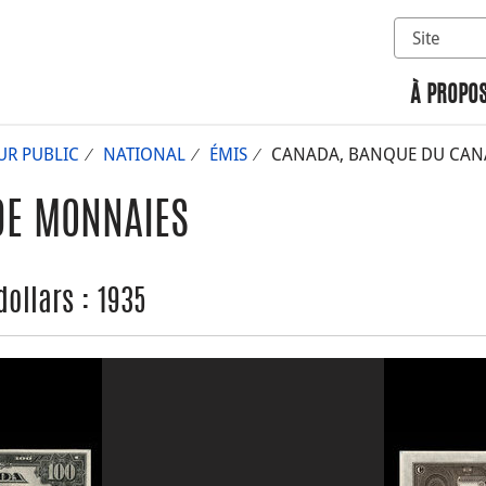
Sélectionn
Rechercher 
À PROPOS
UR PUBLIC
NATIONAL
ÉMIS
CANADA, BANQUE DU CANAD
DE MONNAIES
ollars : 1935