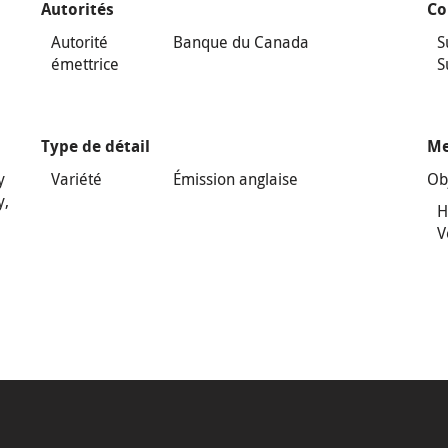
Autorités
Co
Autorité
Banque du Canada
S
émettrice
S
Type de détail
Me
y
Variété
Émission anglaise
Ob
y,
H
V