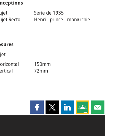
nceptions
ujet
Série de 1935
ujet Recto
Henri - prince - monarchie
sures
jet
orizontal
150mm
ertical
72mm
Partager cette page sur Facebook
Partager cette page sur X
Partager cette page sur LinkedI
Partagez cette page sur
Partager cette pag