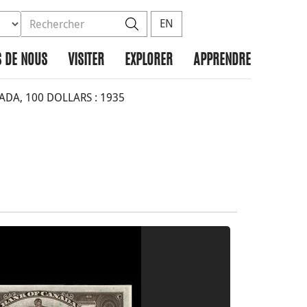
ez la base de données à rechercher
dans le site
Rechercher
EN
 DE NOUS
VISITER
EXPLORER
APPRENDRE
A, 100 DOLLARS : 1935