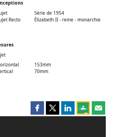
nceptions
ujet
Série de 1954
ujet Recto
Élizabeth II - reine - monarchie
sures
jet
orizontal
153mm
ertical
70mm
Partager cette page sur Facebook
Partager cette page sur X
Partager cette page sur LinkedI
Partagez cette page sur
Partager cette pag