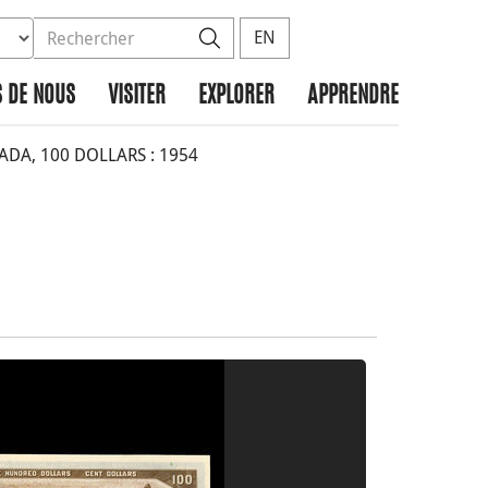
ez la base de données à rechercher
dans le site
Rechercher
EN
 DE NOUS
VISITER
EXPLORER
APPRENDRE
A, 100 DOLLARS : 1954