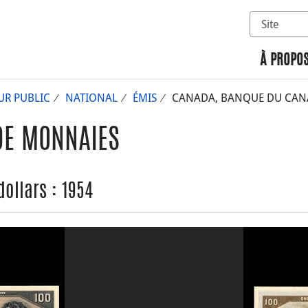
Sélectionn
Rechercher 
À PROPOS
UR PUBLIC
NATIONAL
ÉMIS
CANADA, BANQUE DU CANAD
DE MONNAIES
ollars : 1954