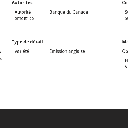
Autorités
Co
Autorité
Banque du Canada
S
émettrice
S
Type de détail
Me
y
Variété
Émission anglaise
Ob
y,
H
V