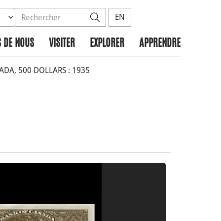
ez la base de données à rechercher
dans le site
Rechercher
EN
 DE NOUS
VISITER
EXPLORER
APPRENDRE
A, 500 DOLLARS : 1935