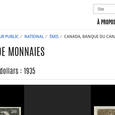
Sélectionn
Rechercher 
À PROPOS
UR PUBLIC
NATIONAL
ÉMIS
CANADA, BANQUE DU CANAD
DE MONNAIES
ollars : 1935