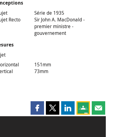
nceptions
ujet
Série de 1935
ujet Recto
Sir John A. MacDonald -
premier ministre -
gouvernement
sures
jet
orizontal
151mm
ertical
73mm
Partager cette page sur Facebook
Partager cette page sur X
Partager cette page sur LinkedI
Partagez cette page sur
Partager cette pag