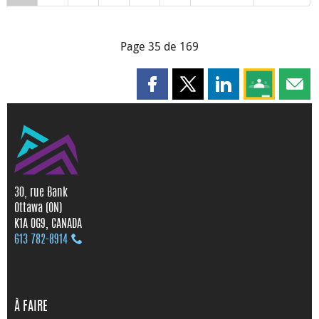
Page 35 de 169
Partager cette page sur Faceboo
Partager cette page sur X
Partager cette pag
Partagez ce
Parta
30, rue Bank
Ottawa (ON)
K1A 0G9, CANADA
613 782‑8914
À FAIRE