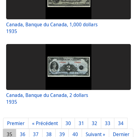
Canada, Banque du Canada, 1,000 dollars
1935
Canada, Banque du Canada, 2 dollars
1935
Premier
« Précédent
30
31
32
33
34
35
36
37
38
39
40
Suivant »
Dernier