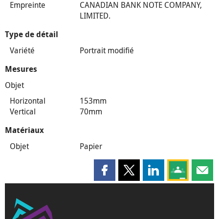
Empreinte
CANADIAN BANK NOTE COMPANY,
LIMITED.
Type de détail
Variété
Portrait modifié
Mesures
Objet
Horizontal
153mm
Vertical
70mm
Matériaux
Objet
Papier
Partager cette page sur Faceboo
Partager cette page sur X
Partager cette pag
Partagez ce
Parta