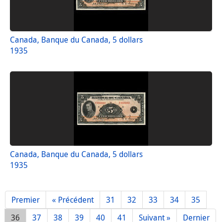
Canada, Banque du Canada, 5 dollars
1935
Canada, Banque du Canada, 5 dollars
1935
Premier
« Précédent
31
32
33
34
35
36
37
38
39
40
41
Suivant »
Dernier