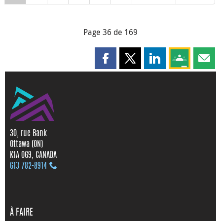
Page 36 de 169
Partager cette page sur Faceboo
Partager cette page sur X
Partager cette pag
Partagez ce
Parta
30, rue Bank
Ottawa (ON)
K1A 0G9, CANADA
613 782‑8914
À FAIRE