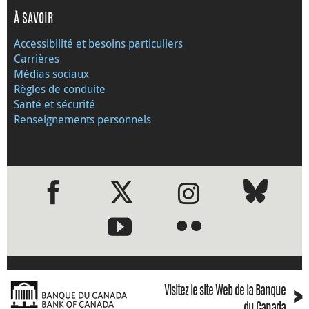
À SAVOIR
Accessibilité et besoins particuliers
Carrières
Médias sociaux
Règles de conduite
Santé et sécurité
Renseignements personnels
●
●
›
Visitez le site Web de la Banque