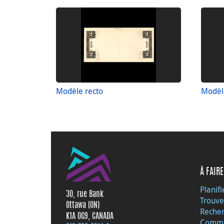
Modèle recto
Modèl
À FAIRE
Planifi
30, rue Bank
Trouve
Ottawa (ON)
Recher
K1A 0G9, CANADA
Commu