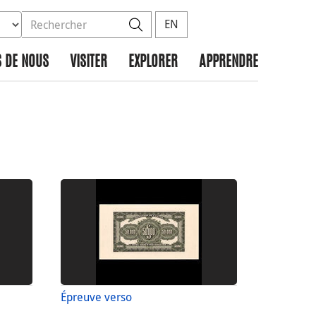
ez la base de données à rechercher
dans le site
Rechercher
EN
 DE NOUS
VISITER
EXPLORER
APPRENDRE
Épreuve verso