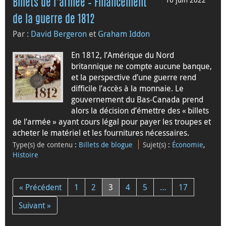
Billets de l’armée – Financement
de la guerre de 1812
Par :
David Bergeron
et
Graham Iddon
En 1812, l’Amérique du Nord
britannique ne compte aucune banque,
et la perspective d’une guerre rend
difficile l’accès à la monnaie. Le
gouvernement du Bas-Canada prend
alors la décision d’émettre des « billets
de l’armée » ayant cours légal pour payer les troupes et
acheter le matériel et les fournitures nécessaires.
Type(s) de contenu
:
Billets de blogue
Sujet(s)
:
Économie
,
Histoire
« Précédent
1
2
3
4
5
…
17
Suivant »