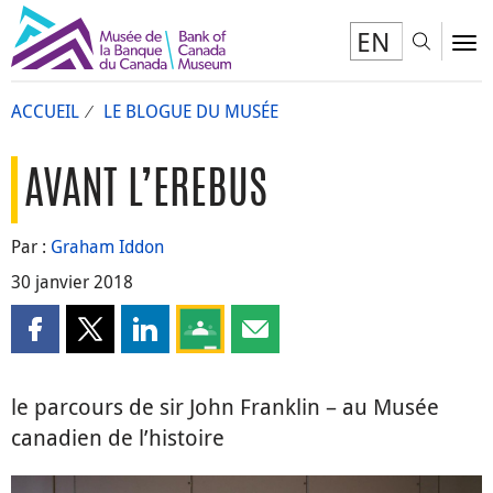
EN
Toggl
To
ACCUEIL
LE BLOGUE DU MUSÉE
AVANT L’EREBUS
Par :
Graham Iddon
30 janvier 2018
Partager cette page sur Facebook
Partager cette page sur X
Partager cette page sur LinkedIn
Partagez cette page sur Google Clas
Partager cette page par courri
le parcours de sir John Franklin – au Musée
canadien de l’histoire