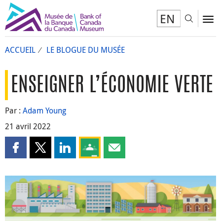
EN
Toggl
To
ACCUEIL
LE BLOGUE DU MUSÉE
ENSEIGNER L’ÉCONOMIE VERTE
Par :
Adam Young
21 avril 2022
Partager cette page sur Facebook
Partager cette page sur X
Partager cette page sur LinkedIn
Partagez cette page sur Google Clas
Partager cette page par courri