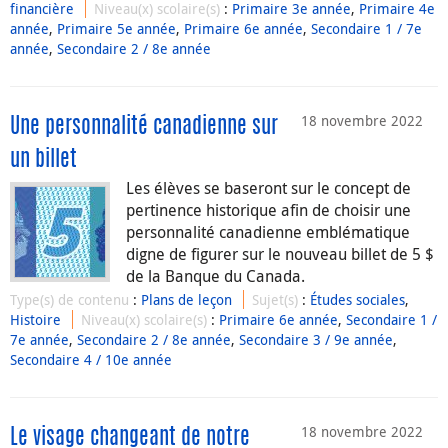
financière
Niveau(x) scolaire(s)
:
Primaire 3e année
,
Primaire 4e
année
,
Primaire 5e année
,
Primaire 6e année
,
Secondaire 1 / 7e
année
,
Secondaire 2 / 8e année
18 novembre 2022
Une personnalité canadienne sur
un billet
Les élèves se baseront sur le concept de
pertinence historique afin de choisir une
personnalité canadienne emblématique
digne de figurer sur le nouveau billet de 5 $
de la Banque du Canada.
Type(s) de contenu
:
Plans de leçon
Sujet(s)
:
Études sociales
,
Histoire
Niveau(x) scolaire(s)
:
Primaire 6e année
,
Secondaire 1 /
7e année
,
Secondaire 2 / 8e année
,
Secondaire 3 / 9e année
,
Secondaire 4 / 10e année
18 novembre 2022
Le visage changeant de notre