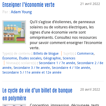
21 avril 2022
Enseigner l’économie verte
Par :
Adam Young
Qu’il s’agisse d’éoliennes, de panneaux
solaires ou de voitures électriques, les
signes d’une économie verte sont
omniprésents. Consultez nos ressources
pour savoir comment enseigner l’économie
verte.
Type(s) de contenu
:
Billets de blogue
Sujet(s)
:
Commerce
,
Économie
,
Études sociales
,
Géographie
,
Sciences
Niveau(x) scolaire(s)
:
Secondaire 1 / 7e année
,
Secondaire 2 / 8e
année
,
Secondaire 3 / 9e année
,
Secondaire 4 / 10e année
,
Secondaire 5 / 11e année et 12e année
20 avril 2022
Le cycle de vie d’un billet de banque
en polymère
Conception, impression, découpage, tests,