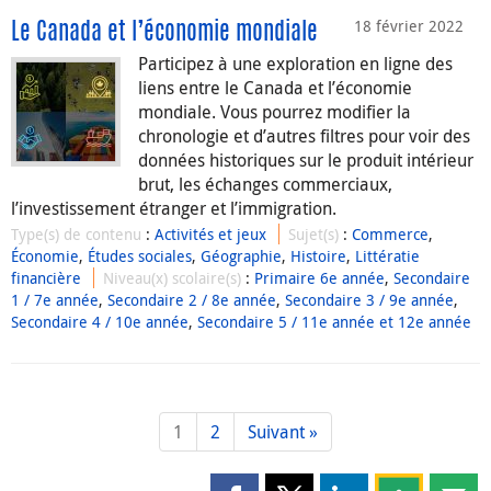
18 février 2022
Le Canada et l’économie mondiale
Participez à une exploration en ligne des
liens entre le Canada et l’économie
mondiale. Vous pourrez modifier la
chronologie et d’autres filtres pour voir des
données historiques sur le produit intérieur
brut, les échanges commerciaux,
l’investissement étranger et l’immigration.
Type(s) de contenu
:
Activités et jeux
Sujet(s)
:
Commerce
,
Économie
,
Études sociales
,
Géographie
,
Histoire
,
Littératie
financière
Niveau(x) scolaire(s)
:
Primaire 6e année
,
Secondaire
1 / 7e année
,
Secondaire 2 / 8e année
,
Secondaire 3 / 9e année
,
Secondaire 4 / 10e année
,
Secondaire 5 / 11e année et 12e année
1
2
Suivant »