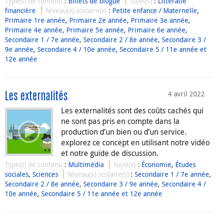
Type(s) de contenu
:
Billets de blogue
Sujet(s)
:
Littératie
financière
Niveau(x) scolaire(s)
:
Petite enfance / Maternelle
,
Primaire 1re année
,
Primaire 2e année
,
Primaire 3e année
,
Primaire 4e année
,
Primaire 5e année
,
Primaire 6e année
,
Secondaire 1 / 7e année
,
Secondaire 2 / 8e année
,
Secondaire 3 /
9e année
,
Secondaire 4 / 10e année
,
Secondaire 5 / 11e année et
12e année
4 avril 2022
Les externalités
Les externalités sont des coûts cachés qui
ne sont pas pris en compte dans la
production d’un bien ou d’un service.
explorez ce concept en utilisant notre vidéo
et notre guide de discussion.
Type(s) de contenu
:
Multimédia
Sujet(s)
:
Économie
,
Études
sociales
,
Sciences
Niveau(x) scolaire(s)
:
Secondaire 1 / 7e année
,
Secondaire 2 / 8e année
,
Secondaire 3 / 9e année
,
Secondaire 4 /
10e année
,
Secondaire 5 / 11e année et 12e année