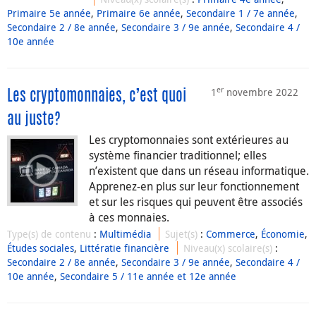
Primaire 5e année
,
Primaire 6e année
,
Secondaire 1 / 7e année
,
Secondaire 2 / 8e année
,
Secondaire 3 / 9e année
,
Secondaire 4 /
10e année
er
1
novembre 2022
Les cryptomonnaies, c’est quoi
au juste?
Les cryptomonnaies sont extérieures au
système financier traditionnel; elles
n’existent que dans un réseau informatique.
Apprenez-en plus sur leur fonctionnement
et sur les risques qui peuvent être associés
à ces monnaies.
Type(s) de contenu
:
Multimédia
Sujet(s)
:
Commerce
,
Économie
,
Études sociales
,
Littératie financière
Niveau(x) scolaire(s)
:
Secondaire 2 / 8e année
,
Secondaire 3 / 9e année
,
Secondaire 4 /
10e année
,
Secondaire 5 / 11e année et 12e année