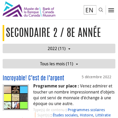
EN
Toggl
To
SECONDAIRE 2 / 8E ANNÉE
2022 (11)
Tous les mois (11)
5 décembre 2022
Incroyable! C’est de l’argent
Venez admirer et
Programme sur place :
toucher un nombre impressionnant d’objets
qui ont servi de monnaie d’échange à une
époque ou une autre.
Type(s) de contenu
:
Programmes scolaires
Sujet(s)
:
Études sociales
,
Histoire
,
Littératie