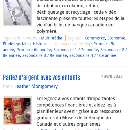
distribution, circulation, retour,
déchiquetage et recyclage : cette vidéo
fascinante présente toutes les étapes de la
vie d’un billet de banque canadien en
polymère.
Type(s) de contenu
:
Multimédia
Sujet(s)
:
Commerce
,
Économie
,
Études sociales
,
Histoire
Niveau(x) scolaire(s)
:
Primaire 5e
année
,
Primaire 6e année
,
Secondaire 1 / 7e année
,
Secondaire 2 /
8e année
,
Secondaire 3 / 9e année
,
Secondaire 4 / 10e année
4 avril 2022
Parlez d’argent avec vos enfants
Par :
Heather Montgomery
Enseignez à vos enfants d’importantes
compétences financières et aidez-les à
planifier leur avenir grâce aux ressources
gratuites du Musée de la Banque du
Canada et d’autres organismes.