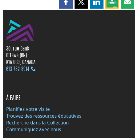
Partager cette page sur Faceboo
Partager cette page sur X
Partager cette pag
Partagez ce
Parta
30, rue Bank
Ottawa (ON)
K1A 0G9, CANADA
613 782‑8914
À FAIRE
Planifiez votre visite
Trouvez des ressources éducatives
Recherche dans la Collection
Communiquez avec nous