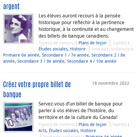
argent
Les élèves auront recours à la pensée
historique pour réfléchir à la pertinence
historique, à la continuité et au changement
des billets de banque canadiens.
Type(s) de contenu
:
Plans de leçon
Sujet(s)
:
Études sociales
,
Histoire
Niveau(x) scolaire(s)
:
Primaire 6e année
,
Secondaire 1 / 7e année
,
Secondaire 2 / 8e
année
,
Secondaire 3 / 9e année
,
Secondaire 4 / 10e année
18 novembre 2022
Créez votre propre billet de
banque
Servez-vous d’un billet de banque pour
parler à vos élèves de l’histoire, du
territoire et de la culture du Canada!
Type(s) de contenu
:
Plans de leçon
Sujet(s)
:
Arts
,
Études sociales
,
Histoire
Niveau(x) scolaire(s)
:
Primaire 4e année
,