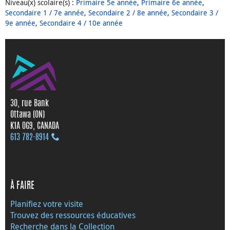
Niveau(x) scolaire(s)
:
Primaire 5e année
,
Primaire 6e année
,
Secondaire 1 / 7e année
,
Secondaire 2 / 8e année
,
Secondaire 3 /
9e année
,
Secondaire 4 / 10e année
30, rue Bank
Ottawa (ON)
K1A 0G9, CANADA
613 782‑8914
À FAIRE
Planifiez votre visite
Trouvez des ressources éducatives
Recherche dans la Collection