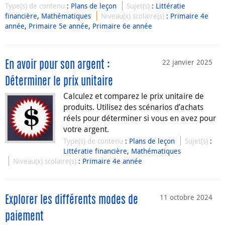
Type(s) de contenu
:
Plans de leçon
Sujet(s)
:
Littératie
financière
,
Mathématiques
Niveau(x) scolaire(s)
:
Primaire 4e
année
,
Primaire 5e année
,
Primaire 6e année
22 janvier 2025
En avoir pour son argent :
Déterminer le prix unitaire
Calculez et comparez le prix unitaire de
produits. Utilisez des scénarios d’achats
réels pour déterminer si vous en avez pour
votre argent.
Type(s) de contenu
:
Plans de leçon
Sujet(s)
:
Littératie financière
,
Mathématiques
Niveau(x) scolaire(s)
:
Primaire 4e année
11 octobre 2024
Explorer les différents modes de
paiement