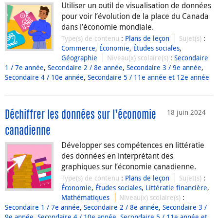
Utiliser un outil de visualisation de données
pour voir l’évolution de la place du Canada
dans l’économie mondiale.
Type(s) de contenu
:
Plans de leçon
Sujet(s)
:
Commerce
,
Économie
,
Études sociales
,
Géographie
Niveau(x) scolaire(s)
:
Secondaire
1 / 7e année
,
Secondaire 2 / 8e année
,
Secondaire 3 / 9e année
,
Secondaire 4 / 10e année
,
Secondaire 5 / 11e année et 12e année
18 juin 2024
Déchiffrer les données sur l’économie
canadienne
Développer ses compétences en littératie
des données en interprétant des
graphiques sur l’économie canadienne.
Type(s) de contenu
:
Plans de leçon
Sujet(s)
:
Économie
,
Études sociales
,
Littératie financière
,
Mathématiques
Niveau(x) scolaire(s)
:
Secondaire 1 / 7e année
,
Secondaire 2 / 8e année
,
Secondaire 3 /
9e année
,
Secondaire 4 / 10e année
,
Secondaire 5 / 11e année et