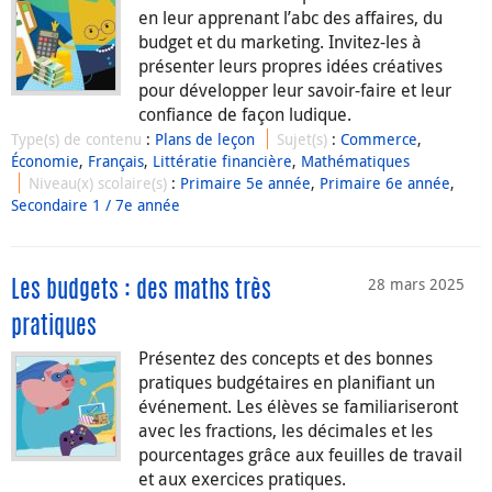
en leur apprenant l’abc des affaires, du
budget et du marketing. Invitez-les à
présenter leurs propres idées créatives
pour développer leur savoir-faire et leur
confiance de façon ludique.
Type(s) de contenu
:
Plans de leçon
Sujet(s)
:
Commerce
,
Économie
,
Français
,
Littératie financière
,
Mathématiques
Niveau(x) scolaire(s)
:
Primaire 5e année
,
Primaire 6e année
,
Secondaire 1 / 7e année
28 mars 2025
Les budgets : des maths très
pratiques
Présentez des concepts et des bonnes
pratiques budgétaires en planifiant un
événement. Les élèves se familiariseront
avec les fractions, les décimales et les
pourcentages grâce aux feuilles de travail
et aux exercices pratiques.