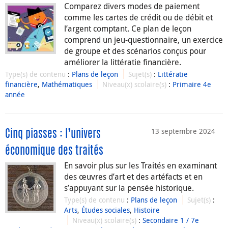
Comparez divers modes de paiement
comme les cartes de crédit ou de débit et
l’argent comptant. Ce plan de leçon
comprend un jeu-questionnaire, un exercice
de groupe et des scénarios conçus pour
améliorer la littératie financière.
Type(s) de contenu
:
Plans de leçon
Sujet(s)
:
Littératie
financière
,
Mathématiques
Niveau(x) scolaire(s)
:
Primaire 4e
année
13 septembre 2024
Cinq piasses : l’univers
économique des traités
En savoir plus sur les Traités en examinant
des œuvres d’art et des artéfacts et en
s’appuyant sur la pensée historique.
Type(s) de contenu
:
Plans de leçon
Sujet(s)
:
Arts
,
Études sociales
,
Histoire
Niveau(x) scolaire(s)
:
Secondaire 1 / 7e