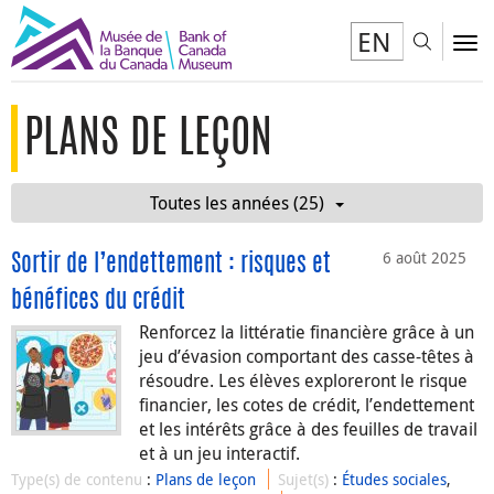
EN
Toggl
To
PLANS DE LEÇON
Toutes les années (25)
6 août 2025
Sortir de l’endettement : risques et
bénéfices du crédit
Renforcez la littératie financière grâce à un
jeu d’évasion comportant des casse-têtes à
résoudre. Les élèves exploreront le risque
financier, les cotes de crédit, l’endettement
et les intérêts grâce à des feuilles de travail
et à un jeu interactif.
Type(s) de contenu
:
Plans de leçon
Sujet(s)
:
Études sociales
,