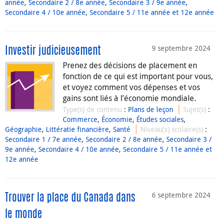
année
,
Secondaire 2 / 8e année
,
Secondaire 3 / 9e année
,
Secondaire 4 / 10e année
,
Secondaire 5 / 11e année et 12e année
9 septembre 2024
Investir judicieusement
Prenez des décisions de placement en
fonction de ce qui est important pour vous,
et voyez comment vos dépenses et vos
gains sont liés à l’économie mondiale.
Type(s) de contenu
:
Plans de leçon
Sujet(s)
:
Commerce
,
Économie
,
Études sociales
,
Géographie
,
Littératie financière
,
Santé
Niveau(x) scolaire(s)
:
Secondaire 1 / 7e année
,
Secondaire 2 / 8e année
,
Secondaire 3 /
9e année
,
Secondaire 4 / 10e année
,
Secondaire 5 / 11e année et
12e année
6 septembre 2024
Trouver la place du Canada dans
le monde