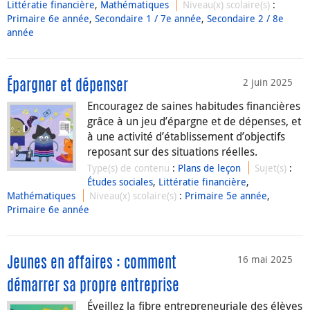
Littératie financière
,
Mathématiques
Niveau(x) scolaire(s)
:
Primaire 6e année
,
Secondaire 1 / 7e année
,
Secondaire 2 / 8e
année
2 juin 2025
Épargner et dépenser
Encouragez de saines habitudes financières
grâce à un jeu d’épargne et de dépenses, et
à une activité d’établissement d’objectifs
reposant sur des situations réelles.
Type(s) de contenu
:
Plans de leçon
Sujet(s)
:
Études sociales
,
Littératie financière
,
Mathématiques
Niveau(x) scolaire(s)
:
Primaire 5e année
,
Primaire 6e année
16 mai 2025
Jeunes en affaires : comment
démarrer sa propre entreprise
Éveillez la fibre entrepreneuriale des élèves