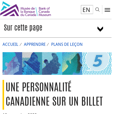
EN
Toggl
To
Sur cette page
Vue d’ensemble
ACCUEIL
APPRENDRE
PLANS DE LEÇON
1re activité : Examinez le billet canadien de 5 $
2e activité : Proposez une personnalité canadienne
emblématique
Activités supplémentaires
UNE PERSONNALITÉ
CANADIENNE SUR UN BILLET