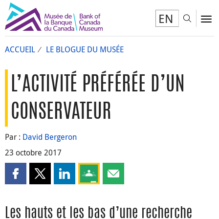
EN
Toggl
To
ACCUEIL
LE BLOGUE DU MUSÉE
L’ACTIVITÉ PRÉFÉRÉE D’UN
CONSERVATEUR
Par :
David Bergeron
23 octobre 2017
Partager cette page sur Facebook
Partager cette page sur X
Partager cette page sur LinkedIn
Partagez cette page sur Google Clas
Partager cette page par courri
Les hauts et les bas d’une recherche