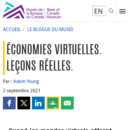
EN
Toggl
To
ACCUEIL
LE BLOGUE DU MUSÉE
ÉCONOMIES VIRTUELLES.
LEÇONS RÉELLES.
Par :
Adam Young
2 septembre 2021
Partager cette page sur Facebook
Partager cette page sur X
Partager cette page sur LinkedIn
Partagez cette page sur Google Clas
Partager cette page par courri