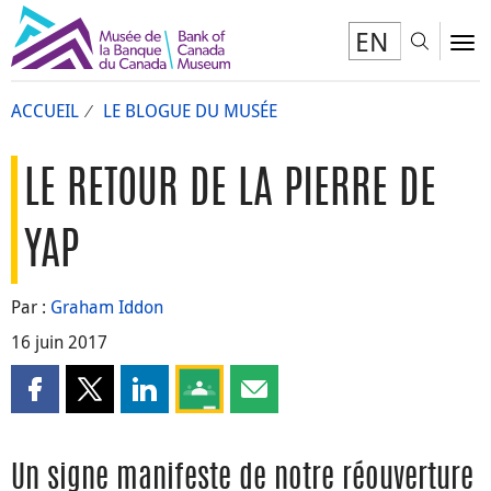
EN
Toggl
To
ACCUEIL
LE BLOGUE DU MUSÉE
LE RETOUR DE LA PIERRE DE
YAP
Par :
Graham Iddon
16 juin 2017
Partager cette page sur Facebook
Partager cette page sur X
Partager cette page sur LinkedIn
Partagez cette page sur Google Clas
Partager cette page par courri
Un signe manifeste de notre réouverture