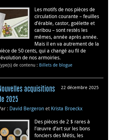
Les motifs de nos pièces de
circulation courante – feuilles
d’érable, castor, goélette et
caribou – sont restés les
mêmes, année après année.
Mais il en va autrement de la
pièce de 50 cents, qui a changé au fil de
l’évolution de nos armoiries.
Type(s) de contenu
:
Billets de blogue
22 décembre 2025
Nouvelles acquisitions
de 2025
Par :
David Bergeron
et
Krista Broeckx
Des pièces de 2 $ rares à
l’œuvre d’art sur les bons
fonciers des Métis, les