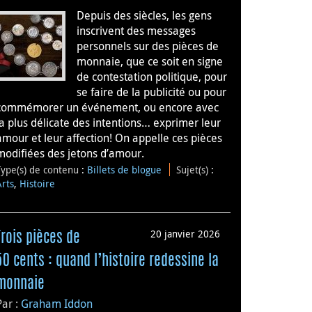
Depuis des siècles, les gens
inscrivent des messages
personnels sur des pièces de
monnaie, que ce soit en signe
de contestation politique, pour
se faire de la publicité ou pour
commémorer un événement, ou encore avec
la plus délicate des intentions… exprimer leur
amour et leur affection! On appelle ces pièces
modifiées des jetons d’amour.
Type(s) de contenu
:
Billets de blogue
Sujet(s)
:
Arts
,
Histoire
20 janvier 2026
Trois pièces de
50 cents : quand l’histoire redessine la
monnaie
Par :
Graham Iddon