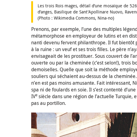
Les trois Rois mages, détail d’une mosaïque de 526
d’anges, Basilique de Sant’Apollinare Nuovo, Ravenn
(Photo : Wikimedia Commons, Nina-no)
Prenons, par exemple, l’une des multiples légende
métamorphose en employeur de lutins et en distri
nanti devenu fervent philanthrope. Il fut bientô
à la ruine : un veuf et ses trois filles. Le père 
envisageait de les prostituer. Sous couvert de l’a
ouverte ou par la cheminée (c’est selon!), trois 
demoiselles. Quelle que soit la méthode employée (
souliers qui séchaient au-dessus de la cheminée. 
n’en est pas moins amusante. Fait intéressant, Ni
spa ni de foulards en soie. Il s’est contenté d’une 
e
IV
siècle dans une région de l’actuelle Turquie, e
pas au portillon.