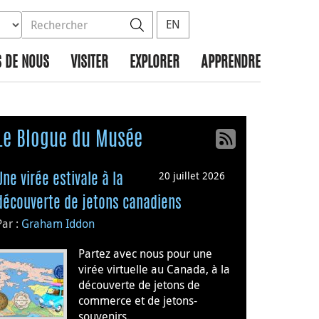
ez la base de données à rechercher
dans le site
Rechercher
EN
 DE NOUS
VISITER
EXPLORER
APPRENDRE
Le Blogue du Musée
20 juillet 2026
Une virée estivale à la
découverte de jetons canadiens
Par :
Graham Iddon
Partez avec nous pour une
virée virtuelle au Canada, à la
découverte de jetons de
commerce et de jetons-
souvenirs.