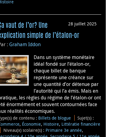
Histoire
28 juillet 2025
Ça vaut de l’or? Une
explication simple de l’étalon-or
Par :
Graham Iddon
Dans un système monétaire
idéal fondé sur l’étalon-or,
chaque billet de banque
représente une créance sur
une quantité d’or détenue par
l’autorité qui l’a émis. Mais en
pratique, les règles du régime de l’étalon-or ont
été énormément et souvent contournées face
aux réalités économiques.
Type(s) de contenu
:
Billets de blogue
Sujet(s)
:
Commerce
,
Économie
,
Histoire
,
Littératie financière
Niveau(x) scolaire(s)
:
Primaire 3e année
,
Secondaire 4 / 10e année
,
Secondaire 5 / 11e année