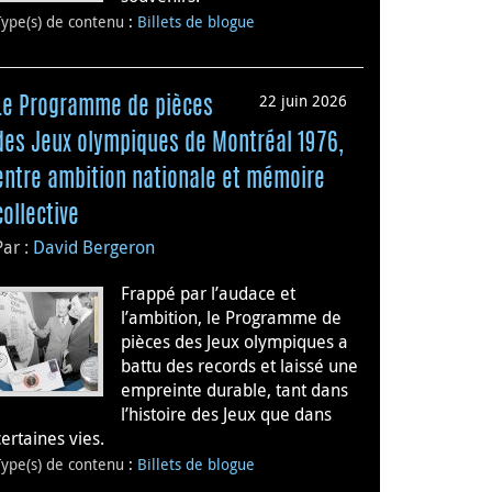
Type(s) de contenu
:
Billets de blogue
22 juin 2026
Le Programme de pièces
des Jeux olympiques de Montréal 1976,
entre ambition nationale et mémoire
collective
Par :
David Bergeron
Frappé par l’audace et
l’ambition, le Programme de
pièces des Jeux olympiques a
battu des records et laissé une
empreinte durable, tant dans
l’histoire des Jeux que dans
certaines vies.
Type(s) de contenu
:
Billets de blogue