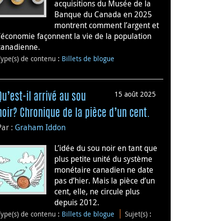
acquisitions du Musée de la
Banque du Canada en 2025
montrent comment l’argent et
l’économie façonnent la vie de la population
canadienne.
Type(s) de contenu
:
Billets de blogue
15 août 2025
Qu’est-il arrivé au sou
noir? Chronique de la pièce d’un cent.
Par :
Graham Iddon
L’idée du sou noir en tant que
plus petite unité du système
monétaire canadien ne date
pas d’hier. Mais la pièce d’un
cent, elle, ne circule plus
depuis 2012.
Type(s) de contenu
:
Billets de blogue
Sujet(s)
: