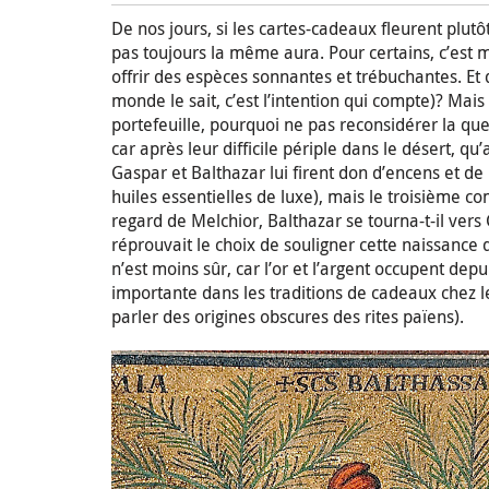
De nos jours, si les cartes-cadeaux fleurent plut
pas toujours la même aura. Pour certains, c’est
offrir des espèces sonnantes et trébuchantes. Et q
monde le sait, c’est l’intention qui compte)? Ma
portefeuille, pourquoi ne pas reconsidérer la ques
car après leur difficile périple dans le désert, qu
Gaspar et Balthazar lui firent don d’encens et de
huiles essentielles de luxe), mais le troisième comp
regard de Melchior, Balthazar se tourna-t-il ver
réprouvait le choix de souligner cette naissance 
n’est moins sûr, car l’or et l’argent occupent d
importante dans les traditions de cadeaux chez les
parler des origines obscures des rites païens).