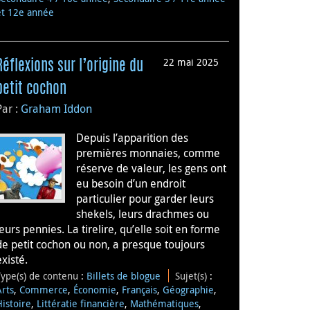
et 12e année
22 mai 2025
Réflexions sur l’origine du
petit cochon
Par :
Graham Iddon
Depuis l’apparition des
premières monnaies, comme
réserve de valeur, les gens ont
eu besoin d’un endroit
particulier pour garder leurs
shekels, leurs drachmes ou
leurs pennies. La tirelire, qu’elle soit en forme
de petit cochon ou non, a presque toujours
existé.
Type(s) de contenu
:
Billets de blogue
Sujet(s)
:
Arts
,
Commerce
,
Économie
,
Français
,
Géographie
,
Histoire
,
Littératie financière
,
Mathématiques
,