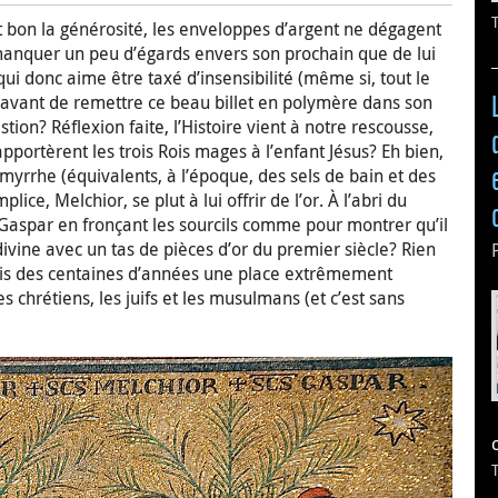
ôt bon la générosité, les enveloppes d’argent ne dégagent
 manquer un peu d’égards envers son prochain que de lui
ui donc aime être taxé d’insensibilité (même si, tout le
is avant de remettre ce beau billet en polymère dans son
tion? Réflexion faite, l’Histoire vient à notre rescousse,
’apportèrent les trois Rois mages à l’enfant Jésus? Eh bien,
 myrrhe (équivalents, à l’époque, des sels de bain et des
lice, Melchior, se plut à lui offrir de l’or. À l’abri du
s Gaspar en fronçant les sourcils comme pour montrer qu’il
divine avec un tas de pièces d’or du premier siècle? Rien
epuis des centaines d’années une place extrêmement
 chrétiens, les juifs et les musulmans (et c’est sans