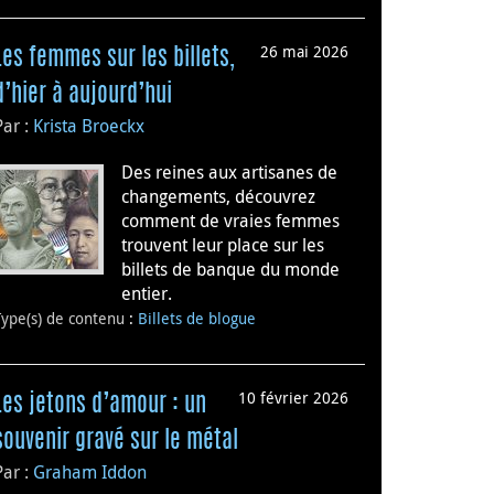
26 mai 2026
Les femmes sur les billets,
d’hier à aujourd’hui
Par :
Krista Broeckx
Des reines aux artisanes de
changements, découvrez
comment de vraies femmes
trouvent leur place sur les
billets de banque du monde
entier.
Type(s) de contenu
:
Billets de blogue
10 février 2026
Les jetons d’amour : un
souvenir gravé sur le métal
Par :
Graham Iddon