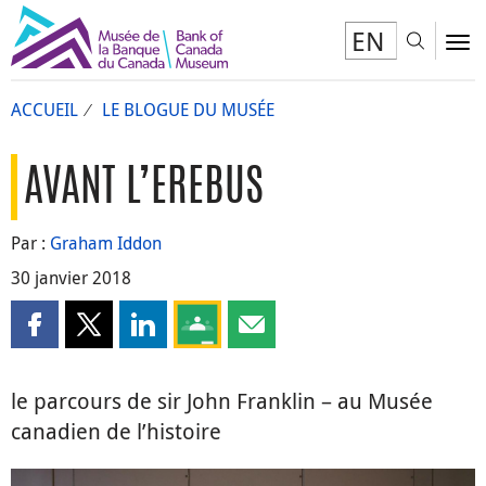
EN
Toggl
To
ACCUEIL
LE BLOGUE DU MUSÉE
AVANT L’EREBUS
Par :
Graham Iddon
30 janvier 2018
Partager cette page sur Facebook
Partager cette page sur X
Partager cette page sur LinkedIn
Partagez cette page sur Google Clas
Partager cette page par courri
le parcours de sir John Franklin – au Musée
canadien de l’histoire