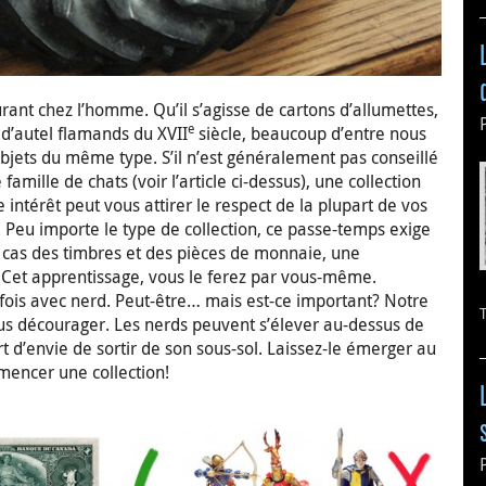
urant chez l’homme. Qu’il s’agisse de cartons d’allumettes,
e
d’autel flamands du XVII
siècle, beaucoup d’entre nous
bjets du même type. S’il n’est généralement pas conseillé
mille de chats (voir l’article ci-dessus), une collection
 intérêt peut vous attirer le respect de la plupart de vos
. Peu importe le type de collection, ce passe-temps exige
e cas des timbres et des pièces de monnaie, une
 Cet apprentissage, vous le ferez par vous-même.
rfois avec nerd. Peut-être… mais est-ce important? Notre
ous décourager. Les nerds peuvent s’élever au-dessus de
 d’envie de sortir de son sous-sol. Laissez-le émerger au
mmencer une collection!