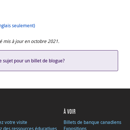
glais seulement)
té mis à jour en octobre 2021.
 sujet pour un billet de blogue?
À VOIR
ez votre visite
Billets de banque canadiens
z des ressources éducatives
Expositions