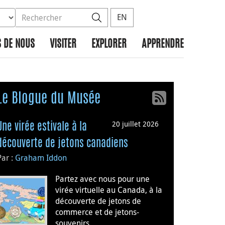
ez la base de données à rechercher
dans le site
Rechercher
EN
 DE NOUS
VISITER
EXPLORER
APPRENDRE
Le Blogue du Musée
20 juillet 2026
Une virée estivale à la
découverte de jetons canadiens
Par :
Graham Iddon
Partez avec nous pour une
virée virtuelle au Canada, à la
découverte de jetons de
commerce et de jetons-
souvenirs.