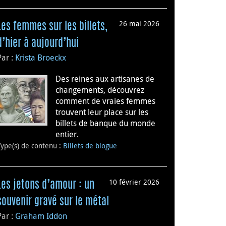
26 mai 2026
Les femmes sur les billets,
d’hier à aujourd’hui
Par :
Krista Broeckx
Des reines aux artisanes de
changements, découvrez
comment de vraies femmes
trouvent leur place sur les
billets de banque du monde
entier.
Type(s) de contenu
:
Billets de blogue
10 février 2026
Les jetons d’amour : un
souvenir gravé sur le métal
Par :
Graham Iddon