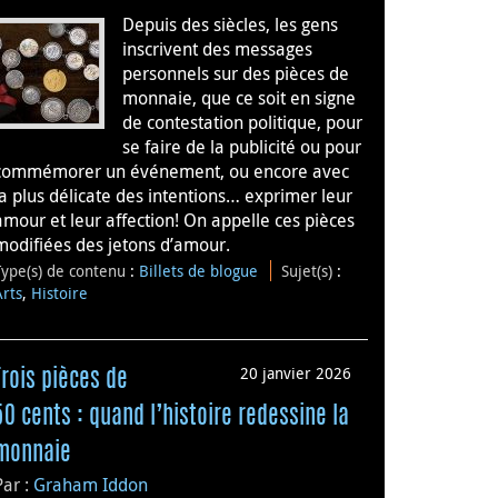
Depuis des siècles, les gens
inscrivent des messages
personnels sur des pièces de
monnaie, que ce soit en signe
de contestation politique, pour
se faire de la publicité ou pour
commémorer un événement, ou encore avec
la plus délicate des intentions… exprimer leur
amour et leur affection! On appelle ces pièces
modifiées des jetons d’amour.
Type(s) de contenu
:
Billets de blogue
Sujet(s)
:
Arts
,
Histoire
20 janvier 2026
Trois pièces de
50 cents : quand l’histoire redessine la
monnaie
Par :
Graham Iddon