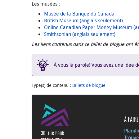
Les musées :
Musée de la Banque du Canada
British Museum (anglais seulement)
Online Canadian Paper Money Museum (an
Smithsonian (anglais seulement)
Les liens contenus dans ce billet de blogue ont é
À vous la parole! Vous avez une idée de
Type(s) de contenu
:
Billets de blogue
À FAIRE
Planifi
30, rue Bank
Trouve