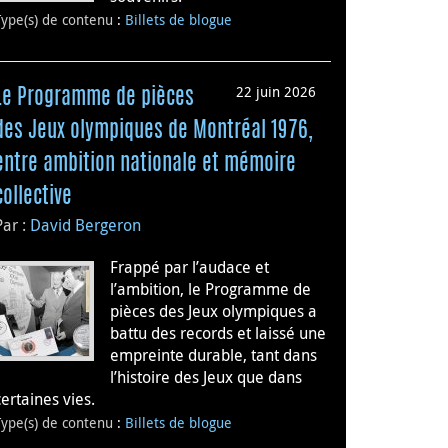
Type(s) de contenu
:
Billets de blogue
22 juin 2026
Le Programme de pièces
des Jeux olympiques de Montréal 1976,
entre ambition nationale et mémoire
collective
Par :
David Bergeron
Frappé par l’audace et
l’ambition, le Programme de
pièces des Jeux olympiques a
battu des records et laissé une
empreinte durable, tant dans
l’histoire des Jeux que dans
certaines vies.
Type(s) de contenu
:
Billets de blogue