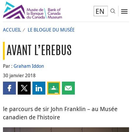
EN
Toggl
To
ACCUEIL
LE BLOGUE DU MUSÉE
AVANT L’EREBUS
Par :
Graham Iddon
30 janvier 2018
Partager cette page sur Facebook
Partager cette page sur X
Partager cette page sur LinkedIn
Partagez cette page sur Google Clas
Partager cette page par courri
le parcours de sir John Franklin – au Musée
canadien de l’histoire