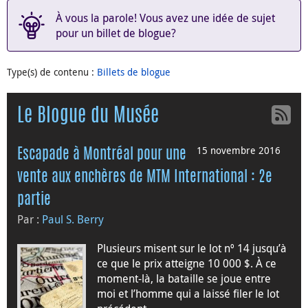
À vous la parole! Vous avez une idée de sujet
pour un billet de blogue?
Type(s) de contenu
:
Billets de blogue
Le Blogue du Musée
15 novembre 2016
Escapade à Montréal pour une
vente aux enchères de MTM International : 2e
partie
Par :
Paul S. Berry
Plusieurs misent sur le lot nº 14 jusqu’à
ce que le prix atteigne 10 000 $. À ce
moment-là, la bataille se joue entre
moi et l’homme qui a laissé filer le lot