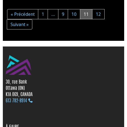
« Précédent
1
…
9
10
11
12
Suivant »
30, rue Bank
Ottawa (ON)
K1A 0G9, CANADA
613 782‑8914