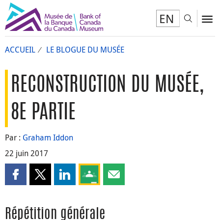
EN
Toggl
To
ACCUEIL
LE BLOGUE DU MUSÉE
RECONSTRUCTION DU MUSÉE,
8E PARTIE
Par :
Graham Iddon
22 juin 2017
Partager cette page sur Facebook
Partager cette page sur X
Partager cette page sur LinkedIn
Partagez cette page sur Google Clas
Partager cette page par courri
Répétition générale