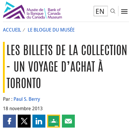
EN
Toggl
To
ACCUEIL
LE BLOGUE DU MUSÉE
LES BILLETS DE LA COLLECTION
- UN VOYAGE D’ACHAT À
TORONTO
Par :
Paul S. Berry
18 novembre 2013
Partager cette page sur Facebook
Partager cette page sur X
Partager cette page sur LinkedIn
Partagez cette page sur Google Clas
Partager cette page par courri