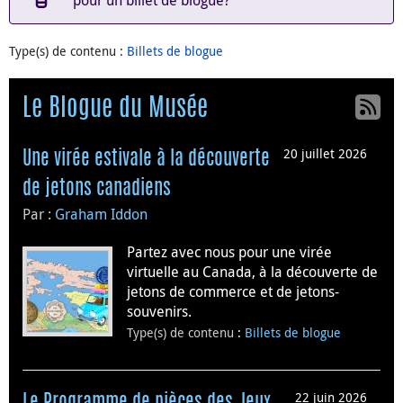
pour un billet de blogue?
Type(s) de contenu
:
Billets de blogue
Le Blogue du Musée
20 juillet 2026
Une virée estivale à la découverte
de jetons canadiens
Par :
Graham Iddon
Partez avec nous pour une virée
virtuelle au Canada, à la découverte de
jetons de commerce et de jetons-
souvenirs.
Type(s) de contenu
:
Billets de blogue
22 juin 2026
Le Programme de pièces des Jeux