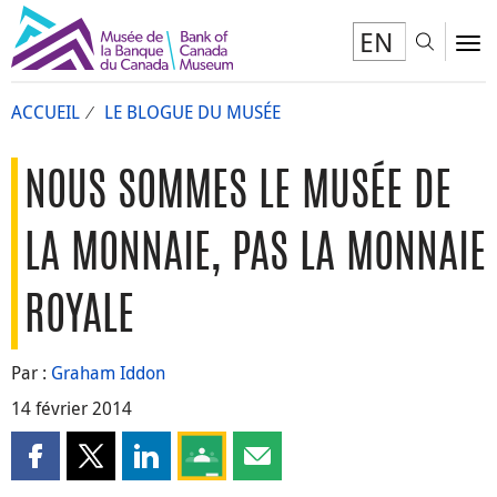
EN
Toggl
To
ACCUEIL
LE BLOGUE DU MUSÉE
NOUS SOMMES LE MUSÉE DE
LA MONNAIE, PAS LA MONNAIE
ROYALE
Par :
Graham Iddon
14 février 2014
Partager cette page sur Facebook
Partager cette page sur X
Partager cette page sur LinkedIn
Partagez cette page sur Google Clas
Partager cette page par courri