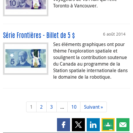
Toronto à Vancouver.
6 août 2014
Série Frontières - Billet de 5 $
Ses éléments graphiques ont pour
thème l’exploration spatiale et
soulignent la contribution soutenue
du Canada au programme de la
Station spatiale internationale dans
le domaine de la robotique.
1
2
3
…
10
Suivant »
Partager cette page sur Faceboo
Partager cette page sur X
Partager cette pag
Partagez ce
Parta