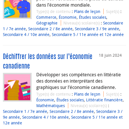
dans l’économie mondiale.
Type(s) de contenu
:
Plans de leçon
Sujet(s)
:
Commerce
,
Économie
,
Études sociales
,
Géographie
Niveau(x) scolaire(s)
:
Secondaire
1 / 7e année
,
Secondaire 2 / 8e année
,
Secondaire 3 / 9e année
,
Secondaire 4 / 10e année
,
Secondaire 5 / 11e année et 12e année
18 juin 2024
Déchiffrer les données sur l’économie
canadienne
Développer ses compétences en littératie
des données en interprétant des
graphiques sur l’économie canadienne.
Type(s) de contenu
:
Plans de leçon
Sujet(s)
:
Économie
,
Études sociales
,
Littératie financière
,
Mathématiques
Niveau(x) scolaire(s)
:
Secondaire 1 / 7e année
,
Secondaire 2 / 8e année
,
Secondaire 3 /
9e année
,
Secondaire 4 / 10e année
,
Secondaire 5 / 11e année et
12e année