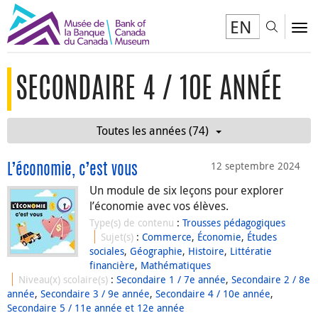
EN
Toggl
To
SECONDAIRE 4 / 10E ANNÉE
Toutes les années (74)
12 septembre 2024
L’économie, c’est vous
Un module de six leçons pour explorer
l’économie avec vos élèves.
Type(s) de contenu
:
Trousses pédagogiques
Sujet(s)
:
Commerce
,
Économie
,
Études
sociales
,
Géographie
,
Histoire
,
Littératie
financière
,
Mathématiques
Niveau(x) scolaire(s)
:
Secondaire 1 / 7e année
,
Secondaire 2 / 8e
année
,
Secondaire 3 / 9e année
,
Secondaire 4 / 10e année
,
Secondaire 5 / 11e année et 12e année