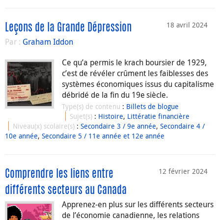
18 avril 2024
Leçons de la Grande Dépression
Par :
Graham Iddon
Ce qu’a permis le krach boursier de 1929,
c’est de révéler crûment les faiblesses des
systèmes économiques issus du capitalisme
débridé de la fin du 19e siècle.
Type(s) de contenu
:
Billets de blogue
Sujet(s)
:
Histoire
,
Littératie financière
Niveau(x) scolaire(s)
:
Secondaire 3 / 9e année
,
Secondaire 4 /
10e année
,
Secondaire 5 / 11e année et 12e année
12 février 2024
Comprendre les liens entre
différents secteurs au Canada
Apprenez-en plus sur les différents secteurs
de l’économie canadienne, les relations