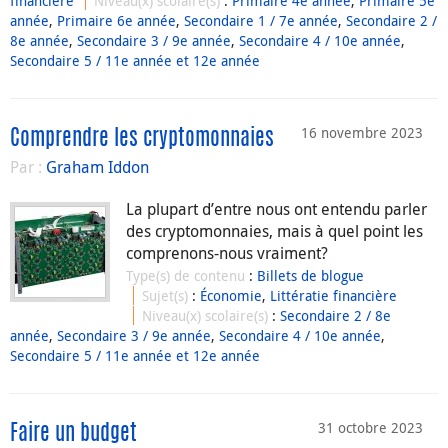
financière
Niveau(x) scolaire(s)
:
Primaire 4e année
,
Primaire 5e
année
,
Primaire 6e année
,
Secondaire 1 / 7e année
,
Secondaire 2 /
8e année
,
Secondaire 3 / 9e année
,
Secondaire 4 / 10e année
,
Secondaire 5 / 11e année et 12e année
16 novembre 2023
Comprendre les cryptomonnaies
Par :
Graham Iddon
La plupart d’entre nous ont entendu parler
des cryptomonnaies, mais à quel point les
comprenons-nous vraiment?
Type(s) de contenu
:
Billets de blogue
Sujet(s)
:
Économie
,
Littératie financière
Niveau(x) scolaire(s)
:
Secondaire 2 / 8e
année
,
Secondaire 3 / 9e année
,
Secondaire 4 / 10e année
,
Secondaire 5 / 11e année et 12e année
31 octobre 2023
Faire un budget