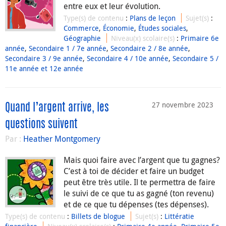
entre eux et leur évolution.
Type(s) de contenu
:
Plans de leçon
Sujet(s)
:
Commerce
,
Économie
,
Études sociales
,
Géographie
Niveau(x) scolaire(s)
:
Primaire 6e
année
,
Secondaire 1 / 7e année
,
Secondaire 2 / 8e année
,
Secondaire 3 / 9e année
,
Secondaire 4 / 10e année
,
Secondaire 5 /
11e année et 12e année
27 novembre 2023
Quand l’argent arrive, les
questions suivent
Par :
Heather Montgomery
Mais quoi faire avec l’argent que tu gagnes?
C’est à toi de décider et faire un budget
peut être très utile. Il te permettra de faire
le suivi de ce que tu as gagné (ton revenu)
et de ce que tu dépenses (tes dépenses).
Type(s) de contenu
:
Billets de blogue
Sujet(s)
:
Littératie