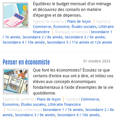
Équilibrez le budget mensuel d’un ménage
et découvrez des conseils en matière
d’épargne et de dépenses.
Type(s) de contenu
:
Plans de leçon
Sujet(s)
:
Commerce
,
Économie
,
Études sociales
,
Littératie
financière
Niveau(x) scolaire(s)
:
Secondaire 1
/ 7e année
,
Secondaire 2 / 8e année
,
Secondaire 3 / 9e année
,
Secondaire 4 / 10e année
,
Secondaire 5 / 11e année et 12e année
31 octobre 2023
Penser en économiste
Que font les économistes? Écoutez ce que
certains d’entre eux ont à dire, et initiez vos
élèves aux concepts économiques
fondamentaux à l’aide d’exemples de la vie
quotidienne.
Type(s) de contenu
:
Plans de leçon
Sujet(s)
:
Commerce
,
Économie
,
Études sociales
,
Littératie financière
Niveau(x) scolaire(s)
:
Secondaire 1 / 7e année
,
Secondaire 2 / 8e
année
,
Secondaire 3 / 9e année
,
Secondaire 4 / 10e année
,