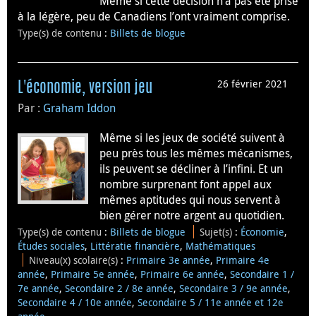
Même si cette décision n’a pas été prise
à la légère, peu de Canadiens l’ont vraiment comprise.
Type(s) de contenu
:
Billets de blogue
26 février 2021
L'économie, version jeu
Par :
Graham Iddon
Même si les jeux de société suivent à
peu près tous les mêmes mécanismes,
ils peuvent se décliner à l’infini. Et un
nombre surprenant font appel aux
mêmes aptitudes qui nous servent à
bien gérer notre argent au quotidien.
Type(s) de contenu
:
Billets de blogue
Sujet(s)
:
Économie
,
Études sociales
,
Littératie financière
,
Mathématiques
Niveau(x) scolaire(s)
:
Primaire 3e année
,
Primaire 4e
année
,
Primaire 5e année
,
Primaire 6e année
,
Secondaire 1 /
7e année
,
Secondaire 2 / 8e année
,
Secondaire 3 / 9e année
,
Secondaire 4 / 10e année
,
Secondaire 5 / 11e année et 12e