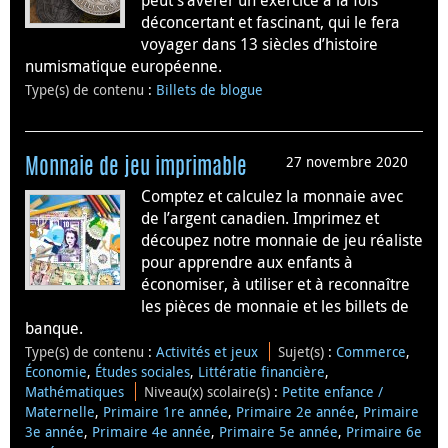
peut s’avérer un exercice à la fois
déconcertant et fascinant, qui le fera
voyager dans 13 siècles d’histoire
numismatique européenne.
Type(s) de contenu
:
Billets de blogue
27 novembre 2020
Monnaie de jeu imprimable
Comptez et calculez la monnaie avec
de l’argent canadien. Imprimez et
découpez notre monnaie de jeu réaliste
pour apprendre aux enfants à
économiser, à utiliser et à reconnaître
les pièces de monnaie et les billets de
banque.
Type(s) de contenu
:
Activités et jeux
Sujet(s)
:
Commerce
,
Économie
,
Études sociales
,
Littératie financière
,
Mathématiques
Niveau(x) scolaire(s)
:
Petite enfance /
Maternelle
,
Primaire 1re année
,
Primaire 2e année
,
Primaire
3e année
,
Primaire 4e année
,
Primaire 5e année
,
Primaire 6e