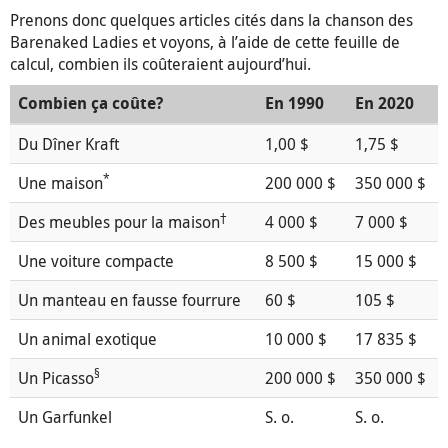
Prenons donc quelques articles cités dans la chanson des
Barenaked Ladies et voyons, à l’aide de cette feuille de
calcul, combien ils coûteraient aujourd’hui.
Combien ça coûte?
En 1990
En 2020
Du Dîner Kraft
1,00 $
1,75 $
*
Une maison
200 000 $
350 000 $
†
Des meubles pour la maison
4 000 $
7 000 $
Une voiture compacte
8 500 $
15 000 $
Un manteau en fausse fourrure
60 $
105 $
Un animal exotique
10 000 $
17 835 $
§
Un Picasso
200 000 $
350 000 $
Un Garfunkel
S. o.
S. o.