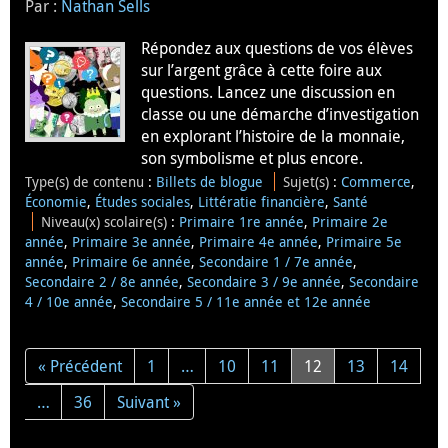
Par :
Nathan Sells
Répondez aux questions de vos élèves
sur l’argent grâce à cette foire aux
questions. Lancez une discussion en
classe ou une démarche d’investigation
en explorant l’histoire de la monnaie,
son symbolisme et plus encore.
Type(s) de contenu
:
Billets de blogue
Sujet(s)
:
Commerce
,
Économie
,
Études sociales
,
Littératie financière
,
Santé
Niveau(x) scolaire(s)
:
Primaire 1re année
,
Primaire 2e
année
,
Primaire 3e année
,
Primaire 4e année
,
Primaire 5e
année
,
Primaire 6e année
,
Secondaire 1 / 7e année
,
Secondaire 2 / 8e année
,
Secondaire 3 / 9e année
,
Secondaire
4 / 10e année
,
Secondaire 5 / 11e année et 12e année
« Précédent
1
…
10
11
12
13
14
…
36
Suivant »