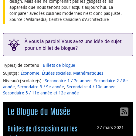
design. Mais elle ne comprenait pas les gadgets et les
appareils que nous tenons pour acquis aujourd’hui. La
comparer avec les cuisines modernes n’est donc pas juste.
Source : Wikimedia, Centre Canadien d’Architecture
À vous la parole! Vous avez une idée de sujet
pour un billet de blogue?
Type(s) de contenu
:
Billets de blogue
Sujet(s)
:
Économie
,
Études sociales
,
Mathématiques
Niveau(x) scolaire(s)
:
Secondaire 1 / 7e année
,
Secondaire 2 / 8e
année
,
Secondaire 3 / 9e année
,
Secondaire 4 / 10e année
,
Secondaire 5 / 11e année et 12e année
Le Blogue du Musée
27 mars 2021
Guides de discussion sur les