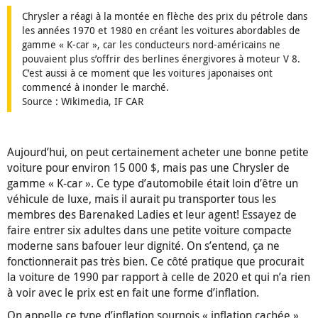
Chrysler a réagi à la montée en flèche des prix du pétrole dans
les années 1970 et 1980 en créant les voitures abordables de
gamme « K-car », car les conducteurs nord-américains ne
pouvaient plus s’offrir des berlines énergivores à moteur V 8.
C’est aussi à ce moment que les voitures japonaises ont
commencé à inonder le marché.
Source : Wikimedia, IF CAR
Aujourd’hui, on peut certainement acheter une bonne petite
voiture pour environ 15 000 $, mais pas une Chrysler de
gamme « K-car ». Ce type d’automobile était loin d’être un
véhicule de luxe, mais il aurait pu transporter tous les
membres des Barenaked Ladies et leur agent! Essayez de
faire entrer six adultes dans une petite voiture compacte
moderne sans bafouer leur dignité. On s’entend, ça ne
fonctionnerait pas très bien. Ce côté pratique que procurait
la voiture de 1990 par rapport à celle de 2020 et qui n’a rien
à voir avec le prix est en fait une forme d’inflation.
On appelle ce type d’inflation sournois « inflation cachée ».