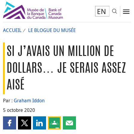
EN
Toggl
To
ACCUEIL
LE BLOGUE DU MUSÉE
SI J’AVAIS UN MILLION DE
DOLLARS… JE SERAIS ASSEZ
AISÉ
Par :
Graham Iddon
5 octobre 2020
Partager cette page sur Facebook
Partager cette page sur X
Partager cette page sur LinkedIn
Partagez cette page sur Google Clas
Partager cette page par courri