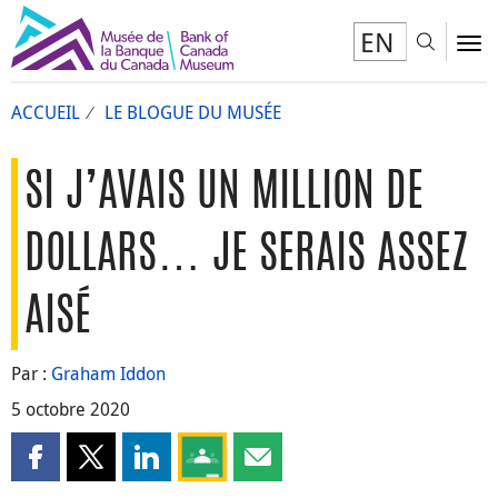
EN
Toggl
To
ACCUEIL
LE BLOGUE DU MUSÉE
SI J’AVAIS UN MILLION DE
DOLLARS… JE SERAIS ASSEZ
AISÉ
Par :
Graham Iddon
5 octobre 2020
Partager cette page sur Facebook
Partager cette page sur X
Partager cette page sur LinkedIn
Partagez cette page sur Google Clas
Partager cette page par courri