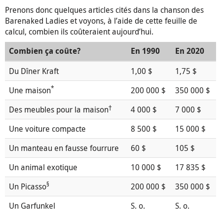
Prenons donc quelques articles cités dans la chanson des
Barenaked Ladies et voyons, à l’aide de cette feuille de
calcul, combien ils coûteraient aujourd’hui.
Combien ça coûte?
En 1990
En 2020
Du Dîner Kraft
1,00 $
1,75 $
*
Une maison
200 000 $
350 000 $
†
Des meubles pour la maison
4 000 $
7 000 $
Une voiture compacte
8 500 $
15 000 $
Un manteau en fausse fourrure
60 $
105 $
Un animal exotique
10 000 $
17 835 $
§
Un Picasso
200 000 $
350 000 $
Un Garfunkel
S. o.
S. o.