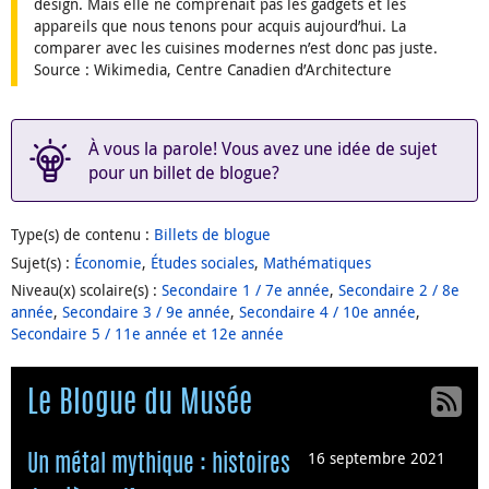
design. Mais elle ne comprenait pas les gadgets et les
appareils que nous tenons pour acquis aujourd’hui. La
comparer avec les cuisines modernes n’est donc pas juste.
Source : Wikimedia, Centre Canadien d’Architecture
À vous la parole! Vous avez une idée de sujet
pour un billet de blogue?
Type(s) de contenu
:
Billets de blogue
Sujet(s)
:
Économie
,
Études sociales
,
Mathématiques
Niveau(x) scolaire(s)
:
Secondaire 1 / 7e année
,
Secondaire 2 / 8e
année
,
Secondaire 3 / 9e année
,
Secondaire 4 / 10e année
,
Secondaire 5 / 11e année et 12e année
Le Blogue du Musée
16 septembre 2021
Un métal mythique : histoires