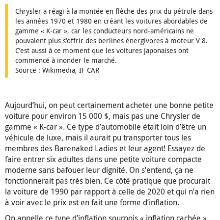
Chrysler a réagi à la montée en flèche des prix du pétrole dans
les années 1970 et 1980 en créant les voitures abordables de
gamme « K-car », car les conducteurs nord-américains ne
pouvaient plus s’offrir des berlines énergivores à moteur V 8.
C’est aussi à ce moment que les voitures japonaises ont
commencé à inonder le marché.
Source : Wikimedia, IF CAR
Aujourd’hui, on peut certainement acheter une bonne petite
voiture pour environ 15 000 $, mais pas une Chrysler de
gamme « K-car ». Ce type d’automobile était loin d’être un
véhicule de luxe, mais il aurait pu transporter tous les
membres des Barenaked Ladies et leur agent! Essayez de
faire entrer six adultes dans une petite voiture compacte
moderne sans bafouer leur dignité. On s’entend, ça ne
fonctionnerait pas très bien. Ce côté pratique que procurait
la voiture de 1990 par rapport à celle de 2020 et qui n’a rien
à voir avec le prix est en fait une forme d’inflation.
On appelle ce type d’inflation sournois « inflation cachée ».