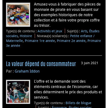
Amusez-vous à fabriquer des pièces de
monnaie de pirate en vous basant sur
des exemples historiques de notre
collection et à faire votre propre coffre
au trésor.
Type(s) de contenu
:
Activités et jeux
Sujet(s)
:
Arts
,
Études
sociales
,
Histoire
Niveau(x) scolaire(s)
:
Petite enfance /
Maternelle
,
Primaire 1re année
,
Primaire 2e année
,
Primaire
3e année
3 juin 2021
La valeur dépend du consommateur
Par :
Graham Iddon
L’offre et la demande sont des
éléments centraux de l’économie, car
elles déterminent le prix des produits et
services.
Type(s) de contenu
:
Billets de blogue
Sujet(s)
:
Économie
,
Études sociales
,