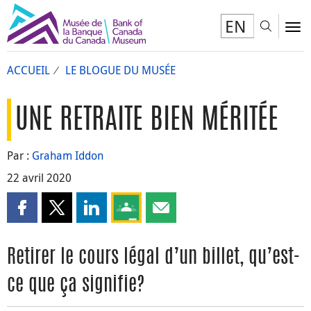
EN
Toggl
To
ACCUEIL
LE BLOGUE DU MUSÉE
UNE RETRAITE BIEN MÉRITÉE
Par :
Graham Iddon
22 avril 2020
Partager cette page sur Facebook
Partager cette page sur X
Partager cette page sur LinkedIn
Partagez cette page sur Google Clas
Partager cette page par courri
Retirer le cours légal d’un billet, qu’est-
ce que ça signifie?