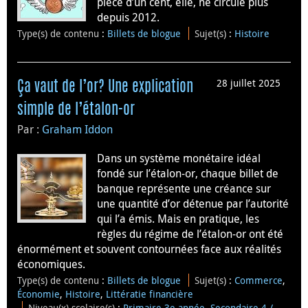
pièce d’un cent, elle, ne circule plus
depuis 2012.
Type(s) de contenu
:
Billets de blogue
Sujet(s)
:
Histoire
28 juillet 2025
Ça vaut de l’or? Une explication
simple de l’étalon-or
Par :
Graham Iddon
Dans un système monétaire idéal
fondé sur l’étalon-or, chaque billet de
banque représente une créance sur
une quantité d’or détenue par l’autorité
qui l’a émis. Mais en pratique, les
règles du régime de l’étalon-or ont été
énormément et souvent contournées face aux réalités
économiques.
Type(s) de contenu
:
Billets de blogue
Sujet(s)
:
Commerce
,
Économie
,
Histoire
,
Littératie financière
Niveau(x) scolaire(s)
:
Primaire 3e année
,
Secondaire 4 /