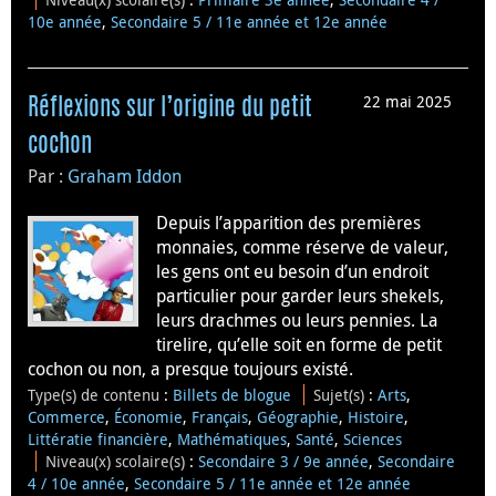
10e année
,
Secondaire 5 / 11e année et 12e année
22 mai 2025
Réflexions sur l’origine du petit
cochon
Par :
Graham Iddon
Depuis l’apparition des premières
monnaies, comme réserve de valeur,
les gens ont eu besoin d’un endroit
particulier pour garder leurs shekels,
leurs drachmes ou leurs pennies. La
tirelire, qu’elle soit en forme de petit
cochon ou non, a presque toujours existé.
Type(s) de contenu
:
Billets de blogue
Sujet(s)
:
Arts
,
Commerce
,
Économie
,
Français
,
Géographie
,
Histoire
,
Littératie financière
,
Mathématiques
,
Santé
,
Sciences
Niveau(x) scolaire(s)
:
Secondaire 3 / 9e année
,
Secondaire
4 / 10e année
,
Secondaire 5 / 11e année et 12e année