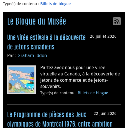
Type(s) de contenu
:
Billets de blogue
Le Blogue du Musée
20 juillet 2026
Une virée estivale à la découverte
de jetons canadiens
Par :
Graham Iddon
Partez avec nous pour une virée
virtuelle au Canada, à la découverte de
jetons de commerce et de jetons-
souvenirs.
Type(s) de contenu
:
Billets de blogue
22 juin 2026
Le Programme de pièces des Jeux
olympiques de Montréal 1976, entre ambition