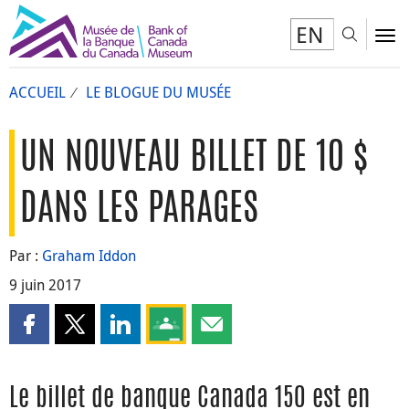
EN
Toggl
To
ACCUEIL
LE BLOGUE DU MUSÉE
UN NOUVEAU BILLET DE 10 $
DANS LES PARAGES
Par :
Graham Iddon
9 juin 2017
Partager cette page sur Facebook
Partager cette page sur X
Partager cette page sur LinkedIn
Partagez cette page sur Google Clas
Partager cette page par courri
Le billet de banque Canada 150 est en