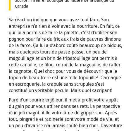
Source : Tirelire, boutique du Musée de la Banque du
Canada
Sa réaction indique que vous avez tout faux. Son
entreprise n’a rien à voir avec la nourriture. En fait, ce
qui lui a permis de faire la palette, c’est d’utiliser son
pognon pour faire du fric aux frais de pauvres dindons
de la farce. Ça lui a d’abord coûté beaucoup de bidous,
mais quelques tours de passe-passe, un peu de
magouillage et un brin de tripatouillage ont permis à
cette canaille, ce filou, ce roi de la magouille, de rafler
la cagnotte. Quel choc pour vous de découvrir que le
fripon de beau-frère est une telle fripouille! D’arnaque
en escroquerie, la crapule sans scrupules s’est
constitué un véritable pécule. Mais quel sacripant!
Paré d’un sourire enjôleur, il met à profit votre appât
du gain pour vous attirer dans ses rets. La perspective
d’un joli magot titille votre âme de grippe-sou. Après
tout, pingrerie et radinerie sont votre mode de vie, et
un peu d’avarice n’a jamais coûté bien cher. L’aventure