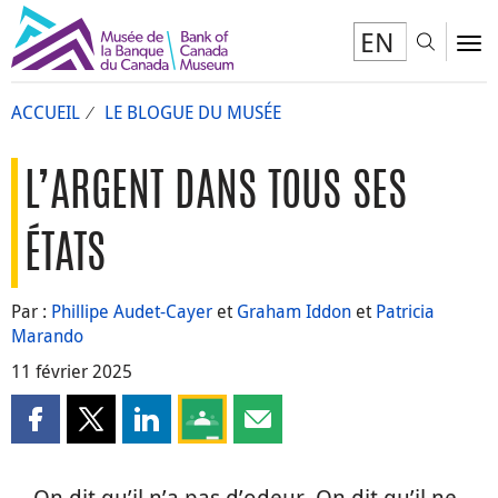
EN
Toggl
To
ACCUEIL
LE BLOGUE DU MUSÉE
L’ARGENT DANS TOUS SES
ÉTATS
Par :
Phillipe Audet-Cayer
et
Graham Iddon
et
Patricia
Marando
11 février 2025
Partager cette page sur Facebook
Partager cette page sur X
Partager cette page sur LinkedIn
Partagez cette page sur Google Clas
Partager cette page par courri
On dit qu’il n’a pas d’odeur. On dit qu’il ne