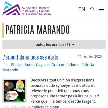
EN
Toggl
To
PATRICIA MARANDO
Toutes les années (1)
11 février 2025
L’argent dans tous ses états
Par :
Phillipe Audet-Cayer
et
Graham Iddon
et
Patricia
Marando
Découvrez tout un filon d’expressions
cocasses et de synonymes inusités, et
relevez le petit défi que nous vous
proposons. Ne tardez pas à lire ce billet!
Parce que… le temps, c’est de l’argent.
Type(s) de contenu
:
Billets de blogue