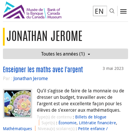
EN
Toggl
To
JONATHAN JEROME
Toutes les années (1)
3 mai 2023
Enseigner les maths avec l'argent
Par :
Jonathan Jerome
Qu’il s’agisse de faire de la monnaie ou de
dresser un budget, travailler avec de
l’argent est une excellente façon pour les
élèves de s’exercer aux mathématiques.
Type(s) de contenu
:
Billets de blogue
Sujet(s)
:
Économie
,
Littératie financière
,
Mathématiques
Niveau(x) scolaire(s)
:
Petite enfance /