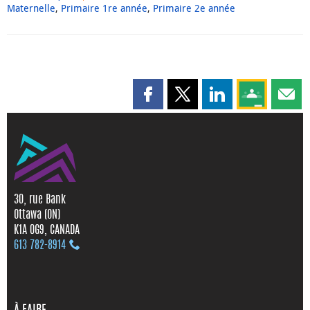
Maternelle
,
Primaire 1re année
,
Primaire 2e année
Partager cette page sur Faceboo
Partager cette page sur X
Partager cette pag
Partagez ce
Parta
30, rue Bank
Ottawa (ON)
K1A 0G9, CANADA
613 782‑8914