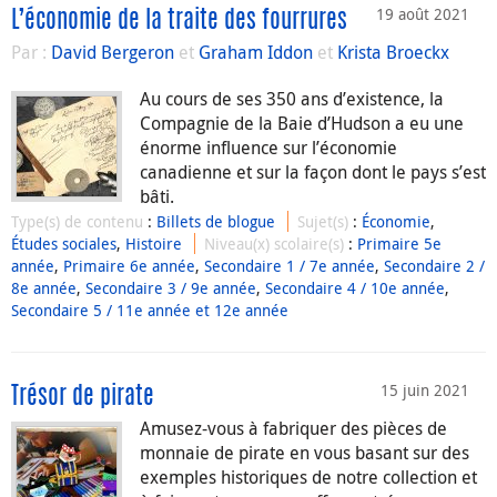
19 août 2021
L’économie de la traite des fourrures
Par :
David Bergeron
et
Graham Iddon
et
Krista Broeckx
Au cours de ses 350 ans d’existence, la
Compagnie de la Baie d’Hudson a eu une
énorme influence sur l’économie
canadienne et sur la façon dont le pays s’est
bâti.
Type(s) de contenu
:
Billets de blogue
Sujet(s)
:
Économie
,
Études sociales
,
Histoire
Niveau(x) scolaire(s)
:
Primaire 5e
année
,
Primaire 6e année
,
Secondaire 1 / 7e année
,
Secondaire 2 /
8e année
,
Secondaire 3 / 9e année
,
Secondaire 4 / 10e année
,
Secondaire 5 / 11e année et 12e année
15 juin 2021
Trésor de pirate
Amusez-vous à fabriquer des pièces de
monnaie de pirate en vous basant sur des
exemples historiques de notre collection et