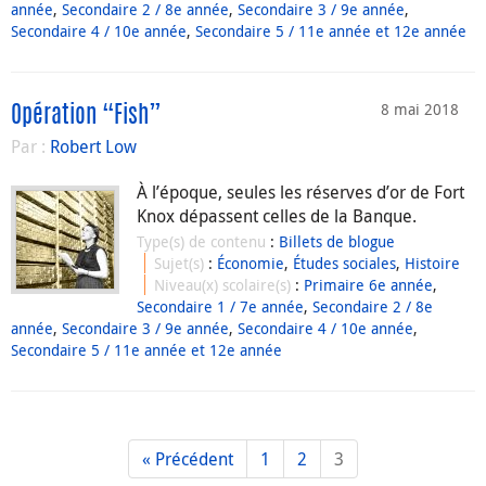
année
,
Secondaire 2 / 8e année
,
Secondaire 3 / 9e année
,
Secondaire 4 / 10e année
,
Secondaire 5 / 11e année et 12e année
8 mai 2018
Opération “Fish”
Par :
Robert Low
À l’époque, seules les réserves d’or de Fort
Knox dépassent celles de la Banque.
Type(s) de contenu
:
Billets de blogue
Sujet(s)
:
Économie
,
Études sociales
,
Histoire
Niveau(x) scolaire(s)
:
Primaire 6e année
,
Secondaire 1 / 7e année
,
Secondaire 2 / 8e
année
,
Secondaire 3 / 9e année
,
Secondaire 4 / 10e année
,
Secondaire 5 / 11e année et 12e année
« Précédent
1
2
3