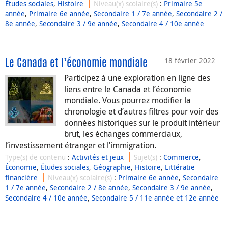
Études sociales
,
Histoire
Niveau(x) scolaire(s)
:
Primaire 5e
année
,
Primaire 6e année
,
Secondaire 1 / 7e année
,
Secondaire 2 /
8e année
,
Secondaire 3 / 9e année
,
Secondaire 4 / 10e année
18 février 2022
Le Canada et l’économie mondiale
Participez à une exploration en ligne des
liens entre le Canada et l’économie
mondiale. Vous pourrez modifier la
chronologie et d’autres filtres pour voir des
données historiques sur le produit intérieur
brut, les échanges commerciaux,
l’investissement étranger et l’immigration.
Type(s) de contenu
:
Activités et jeux
Sujet(s)
:
Commerce
,
Économie
,
Études sociales
,
Géographie
,
Histoire
,
Littératie
financière
Niveau(x) scolaire(s)
:
Primaire 6e année
,
Secondaire
1 / 7e année
,
Secondaire 2 / 8e année
,
Secondaire 3 / 9e année
,
Secondaire 4 / 10e année
,
Secondaire 5 / 11e année et 12e année