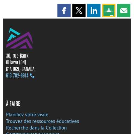
Partager cette page sur Faceboo
Partager cette page sur X
Partager cette pag
Partagez ce
Parta
30, rue Bank
Ottawa (ON)
K1A 0G9, CANADA
613 782‑8914
À FAIRE
Planifiez votre visite
Trouvez des ressources éducatives
Recherche dans la Collection