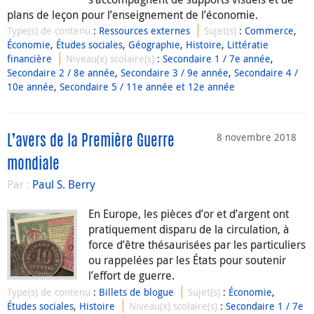
plans de leçon pour l’enseignement de l’économie.
Type(s) de contenu
:
Ressources externes
Sujet(s)
:
Commerce
,
Économie
,
Études sociales
,
Géographie
,
Histoire
,
Littératie
financière
Niveau(x) scolaire(s)
:
Secondaire 1 / 7e année
,
Secondaire 2 / 8e année
,
Secondaire 3 / 9e année
,
Secondaire 4 /
10e année
,
Secondaire 5 / 11e année et 12e année
8 novembre 2018
L’avers de la Première Guerre
mondiale
Par :
Paul S. Berry
En Europe, les pièces d’or et d’argent ont
pratiquement disparu de la circulation, à
force d’être thésaurisées par les particuliers
ou rappelées par les États pour soutenir
l’effort de guerre.
Type(s) de contenu
:
Billets de blogue
Sujet(s)
:
Économie
,
Études sociales
,
Histoire
Niveau(x) scolaire(s)
:
Secondaire 1 / 7e