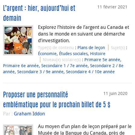
11 février 2021
L’argent : hier, aujourd’hui et
demain
Explorez l’histoire de l’argent au Canada et
dans le monde en suivant une démarche
d’investigation.
Type(s) de contenu
:
Plans de leçon
Sujet(s)
:
Économie
,
Études sociales
,
Histoire
Niveau(x) scolaire(s)
:
Primaire 5e année
,
Primaire 6e année
,
Secondaire 1 / 7e année
,
Secondaire 2 / 8e
année
,
Secondaire 3 / 9e année
,
Secondaire 4 / 10e année
11 juin 2020
Proposer une personnalité
emblématique pour le prochain billet de 5 $
Par :
Graham Iddon
Au moyen d’un plan de leçon préparé par le
Musée de la Banque du Canada, près de