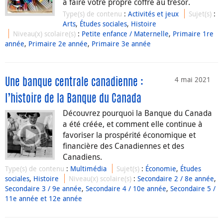
à faire votre propre coffre au trésor.
Type(s) de contenu
:
Activités et jeux
Sujet(s)
:
Arts
,
Études sociales
,
Histoire
Niveau(x) scolaire(s)
:
Petite enfance / Maternelle
,
Primaire 1re
année
,
Primaire 2e année
,
Primaire 3e année
4 mai 2021
Une banque centrale canadienne :
l’histoire de la Banque du Canada
Découvrez pourquoi la Banque du Canada
a été créée, et comment elle continue à
favoriser la prospérité économique et
financière des Canadiennes et des
Canadiens.
Type(s) de contenu
:
Multimédia
Sujet(s)
:
Économie
,
Études
sociales
,
Histoire
Niveau(x) scolaire(s)
:
Secondaire 2 / 8e année
,
Secondaire 3 / 9e année
,
Secondaire 4 / 10e année
,
Secondaire 5 /
11e année et 12e année