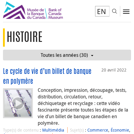
EN
Toggl
To
HISTOIRE
Toutes les années (30)
20 avril 2022
Le cycle de vie d’un billet de banque
en polymère
Conception, impression, découpage, tests,
distribution, circulation, retour,
déchiquetage et recyclage : cette vidéo
fascinante présente toutes les étapes de la
vie d’un billet de banque canadien en
polymère.
Type(s) de contenu
:
Multimédia
Sujet(s)
:
Commerce
,
Économie
,