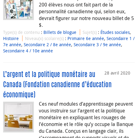
200 élèves nous ont fait part de la
personnalité canadienne qui, selon eux,
devrait figurer sur notre nouveau billet de 5
$.
Type(s) de contenu
:
Billets de blogue
Sujet(s)
:
Études sociales
,
Histoire
Niveau(x) scolaire(s)
:
Primaire 6e année
,
Secondaire 1 /
7e année
,
Secondaire 2 / 8e année
,
Secondaire 3 / 9e année
,
Secondaire 4 / 10e année
28 avril 2020
L’argent et la politique monétaire au
Canada (Fondation canadienne d’éducation
économique)
Ces neuf modules d’apprentissage peuvent
vous instruire sur l’argent et la politique
monétaire en expliquant les rouages de
l’économie et le rôle qu’y occupe la Banque
du Canada. Conçus en langage clair, ils
s’accompagnent de supports visuels et de