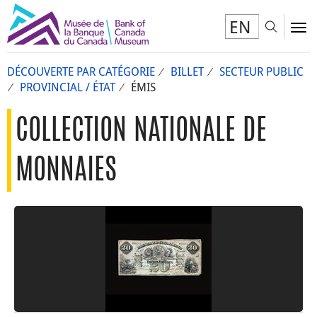
EN
Toggl
To
DÉCOUVERTE PAR CATÉGORIE
BILLET
SECTEUR PUBLIC
PROVINCIAL / ÉTAT
ÉMIS
COLLECTION NATIONALE DE
MONNAIES