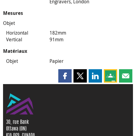
Engravers, London
Mesures
Objet
Horizontal
182mm
Vertical
91mm
Matériaux
Objet
Papier
Partager cette page sur Faceboo
Partager cette page sur X
Partager cette pag
Partagez ce
Parta
30, rue Bank
Ottawa (ON)
K1A 0G9, CANADA